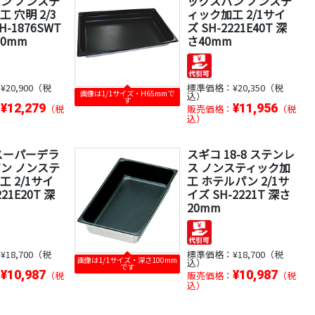
ン ノンステ
ックスパン ノンステ
 穴明 2/3
ィック加工 2/1サイ
H-1876SWT
ズ SH-2221E40T 深
50mm
さ40mm
：
¥20,900（税
標準価格：
¥20,350（税
画像は1/1サイズ・H65mmで
込）
す
¥12,279
¥11,956
：
（税
販売価格：
（税
込）
スーパーデラ
スギコ 18-8 ステンレ
ン ノンステ
ス ノンスティック加
 2/1サイ
工 ホテルパン 2/1サ
221E20T 深
イズ SH-2221T 深さ
20mm
：
¥18,700（税
標準価格：
¥18,700（税
画像は1/1サイズ・深さ100mm
込）
です
¥10,987
¥10,987
：
（税
販売価格：
（税
込）