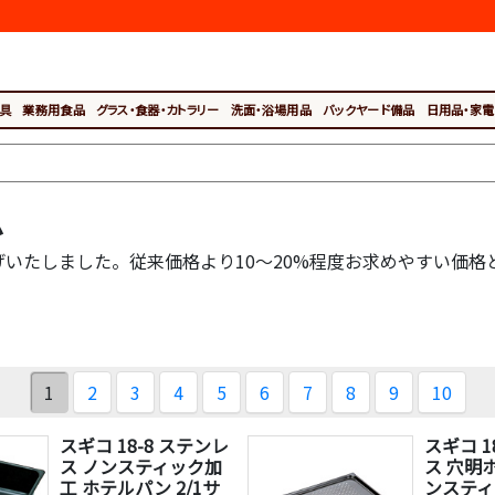
具
業務用食品
グラス・食器・カトラリー
洗面・浴場用品
バックヤード備品
日用品・家電
ム
下げいたしました。従来価格より10～20%程度お求めやすい価格
1
2
3
4
5
6
7
8
9
10
スギコ 18-8 ステンレ
スギコ 1
ス ノンスティック加
ス 穴明
工 ホテルパン 2/1サ
ンスティ