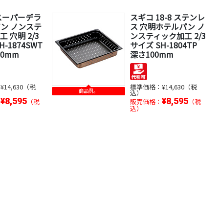
スーパーデラ
スギコ 18-8 ステンレ
ン ノンステ
ス 穴明ホテルパン ノ
 穴明 2/3
ンスティック加工 2/3
H-1874SWT
サイズ SH-1804TP
00mm
深さ100mm
：
¥14,630（税
標準価格：
¥14,630（税
商品例。
込）
¥8,595
¥8,595
：
（税
販売価格：
（税
込）