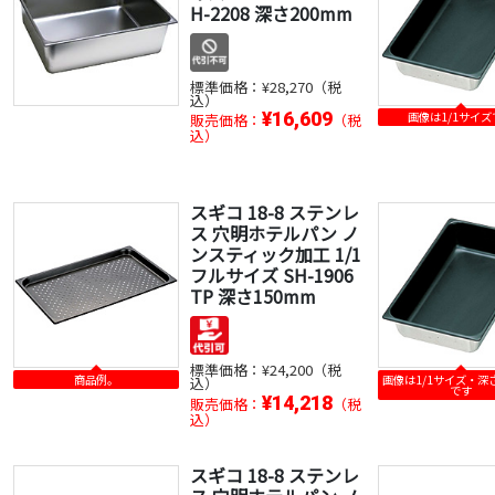
H-2208 深さ200mm
標準価格：
¥28,270（税
込）
¥16,609
画像は1/1サイズ
販売価格：
（税
込）
スギコ 18-8 ステンレ
ス 穴明ホテルパン ノ
ンスティック加工 1/1
フルサイズ SH-1906
TP 深さ150mm
標準価格：
¥24,200（税
商品例。
画像は1/1サイズ・深さ
込）
です
¥14,218
販売価格：
（税
込）
スギコ 18-8 ステンレ