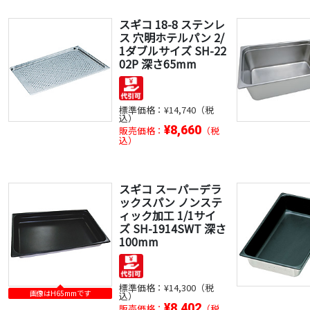
スギコ 18-8 ステンレ
ス 穴明ホテルパン 2/
1ダブルサイズ SH-22
02P 深さ65mm
標準価格：
¥14,740（税
込）
¥8,660
販売価格：
（税
込）
スギコ スーパーデラ
ックスパン ノンステ
ィック加工 1/1サイ
ズ SH-1914SWT 深さ
100mm
標準価格：
¥14,300（税
画像はH65mmです
込）
¥8,402
販売価格：
（税