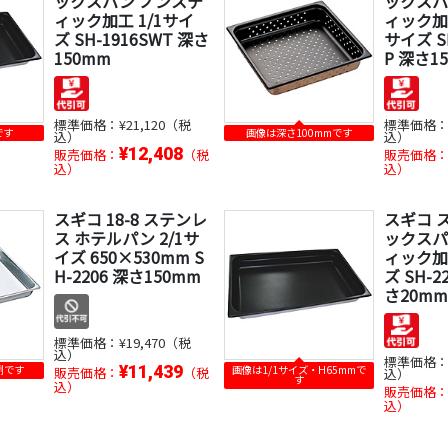
ックスパン ノンステ
ックスパ
ィック加工 1/1サイ
ィック加工
ズ SH-1916SWT 深さ
サイズ S
150mm
P 深さ1
標準価格：
¥21,120（税
標準価格
です
画像は深さ100mmです
込）
込）
¥12,408
販売価格：
（税
販売価格
込）
込）
スギコ 18-8 ステンレ
スギコ 
ス ホテルパン 2/1サ
ックスパ
イズ 650×530mm S
ィック加工
H-2206 深さ150mm
ズ SH-2
さ20mm
標準価格：
¥19,470（税
込）
標準価格
例です
¥11,439
画像は1/1サイズ・H65mmで
販売価格：
（税
込）
す
込）
販売価格
込）