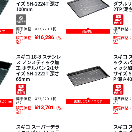
イズ SH-2224T 深さ
ダブルサイ
100mm
2TP 深
標準価格：
¥27,720（税
標準価格
です
商品例。
込）
込）
¥16,286
販売価格：
（税
販売価格
込）
込）
スギコ 18-8 ステンレ
スギコ 
ス ノンスティック加
ックスパ
工 ホテルパン 2/1サ
ィック加工
イズ SH-2222T 深さ
サイズ SH
65mm
P 深さ4
標準価格：
¥23,320（税
標準価格
100mm
画像は1/1サイズです
込）
込）
¥13,701
販売価格：
（税
販売価格
込）
込）
スギコ スーパーデラ
スギコ 