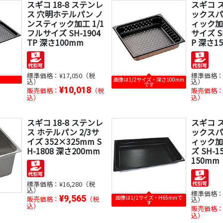
スギコ 18-8 ステンレ
スギコ 
ス 穴明ホテルパン ノ
ックスパ
ンスティック加工 1/1
ィック加工
フルサイズ SH-1904
サイズ S
TP 深さ100mm
P 深さ1
標準価格：
¥17,050（税
標準価格
画像は1/2サイズ・深さ100mm
込）
込）
です
¥10,018
販売価格：
（税
販売価格
込）
込）
スギコ 18-8 ステンレ
スギコ 
ス ホテルパン 2/3サ
ックスパ
イズ 352×325mm S
ィック加工
H-1808 深さ200mm
ズ SH-1
150mm
標準価格：
¥16,280（税
込）
標準価格
¥9,565
画像は1/1サイズ・H65mmで
販売価格：
（税
込）
す
込）
販売価格
込）