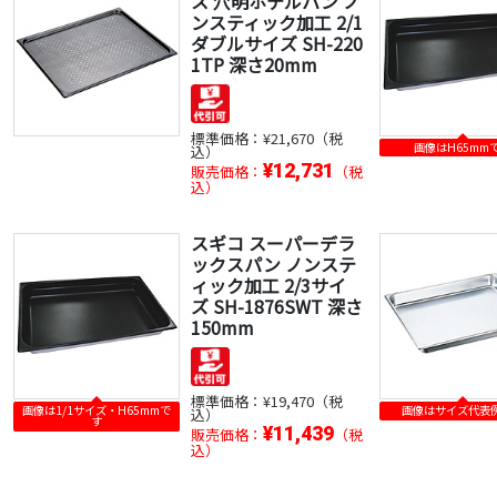
ス 穴明ホテルパン ノ
ンスティック加工 2/1
ダブルサイズ SH-220
1TP 深さ20mm
標準価格：
¥21,670（税
画像はH65mm
込）
¥12,731
販売価格：
（税
込）
スギコ スーパーデラ
ックスパン ノンステ
ィック加工 2/3サイ
ズ SH-1876SWT 深さ
150mm
標準価格：
¥19,470（税
画像は1/1サイズ・H65mmで
画像はサイズ代表
込）
す
¥11,439
販売価格：
（税
込）