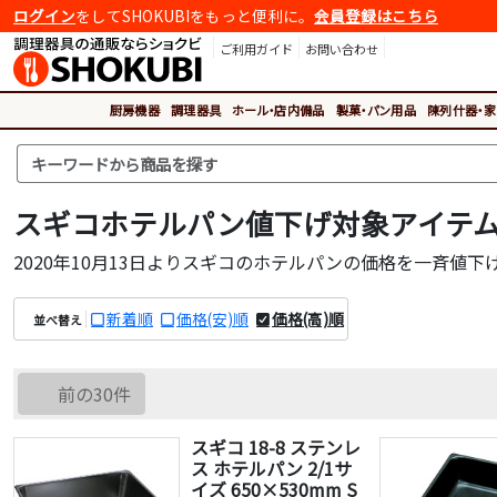
ログイン
をしてSHOKUBIをもっと便利に。
会員登録はこちら
ご利用ガイド
お問い合わせ
厨房機器
調理器具
ホール・店内備品
製菓・パン用品
陳列什器・家
スギコホテルパン値下げ対象アイテ
2020年10月13日よりスギコのホテルパンの価格を一斉値
新着順
価格(安)順
価格(高)順
並べ替え
前の30件
スギコ 18-8 ステンレ
ス ホテルパン 2/1サ
イズ 650×530mm S