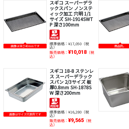
スギコ スーパーデラ
ックスパン ノンステ
ィック加工 穴明 1/1
サイズ SH-1914SWT
P 深さ100mm
標準価格：
¥17,050（税
画像は深さ40mmです
商品例。
込）
¥10,018
販売価格：
（税
込）
スギコ 18-8 ステンレ
ス スーパーデラック
スパン 2/3サイズ 板
厚0.8mm SH-1878S
W 深さ200mm
標準価格：
¥16,280（税
画像はサイズ代表例です
込）
¥9,565
販売価格：
（税
込）