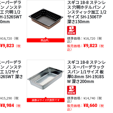
スーパーデラ
スギコ 18-8 ステンレ
ン ノンステ
ス 穴明ホテルパン ノ
 穴明 1/2
ンスティック加工 1/2
H-1526SWT
サイズ SH-1506TP
50mm
深さ150mm
：
¥16,720（税
標準価格：
¥16,720（税
商品例。
込）
¥9,823
¥9,823
：
（税
販売価格：
（税
込）
スーパーデラ
スギコ 18-8 ステンレ
ン ノンステ
ス スーパーデラック
 1/2サイ
スパン 1/1サイズ 板
526SWT 深さ
厚0.8mm SH-1918S
W 深さ200mm
：
¥15,290（税
標準価格：
¥14,740（税
画像はサイズ代表例です
込）
¥8,984
¥8,660
：
（税
販売価格：
（税
込）