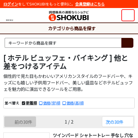
ログイン
をしてSHOKUBIをもっと便利に。
会員登録はこちら
MENU
カテゴリから商品を探す
[ ホテル ビュッフェ・バイキング ] 他と
差をつけるアイテム
個性的で見た目もかわいいアメリカンスタイルのフードバーや、キ
ッズにも嬉しい子供用フードバー、美しい盛皿などホテルビュッフ
ェを魅力的に演出できるツールをご用意。
新着順
価格(安)順
価格(高)順
並べ替え
1 / 2
前の30件
次の30件
ツインバード シャトートレー 手なし 穴な