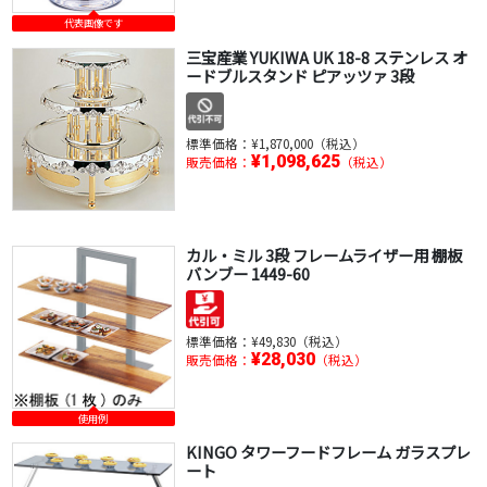
代表画像です
三宝産業 YUKIWA UK 18-8 ステンレス オ
ードブルスタンド ピアッツァ 3段
標準価格：
¥1,870,000（税込）
¥1,098,625
販売価格：
（税込）
カル・ミル 3段 フレームライザー用 棚板
バンブー 1449-60
標準価格：
¥49,830（税込）
¥28,030
販売価格：
（税込）
使用例
KINGO タワーフードフレーム ガラスプレ
ート