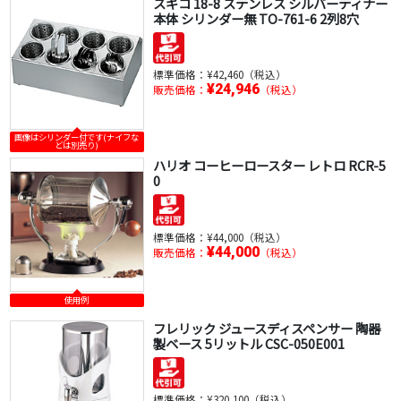
スギコ 18-8 ステンレス シルバーティナー
本体 シリンダー無 TO-761-6 2列8穴
標準価格：
¥42,460（税込）
¥24,946
販売価格：
（税込）
画像はシリンダー付です(ナイフな
どは別売り)
ハリオ コーヒーロースター レトロ RCR-5
0
標準価格：
¥44,000（税込）
¥44,000
販売価格：
（税込）
使用例
フレリック ジュースディスペンサー 陶器
製ベース 5リットル CSC-050E001
標準価格：
¥320,100（税込）