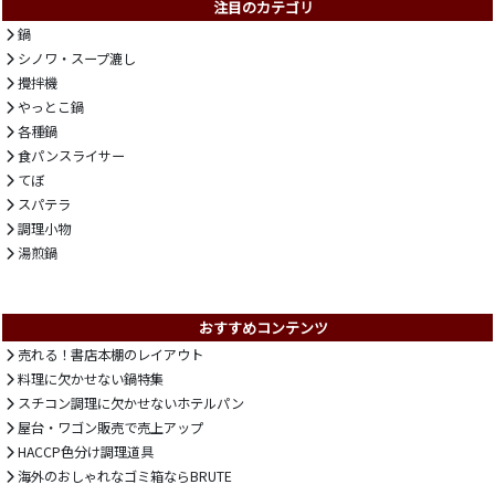
注目のカテゴリ
鍋
シノワ・スープ漉し
攪拌機
やっとこ鍋
各種鍋
食パンスライサー
てぼ
スパテラ
調理小物
湯煎鍋
おすすめコンテンツ
売れる！書店本棚のレイアウト
料理に欠かせない鍋特集
スチコン調理に欠かせないホテルパン
屋台・ワゴン販売で売上アップ
HACCP色分け調理道具
海外のおしゃれなゴミ箱ならBRUTE