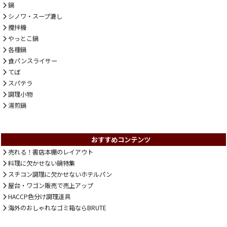
鍋
シノワ・スープ漉し
攪拌機
やっとこ鍋
各種鍋
食パンスライサー
てぼ
スパテラ
調理小物
湯煎鍋
おすすめコンテンツ
売れる！書店本棚のレイアウト
料理に欠かせない鍋特集
スチコン調理に欠かせないホテルパン
屋台・ワゴン販売で売上アップ
HACCP色分け調理道具
海外のおしゃれなゴミ箱ならBRUTE