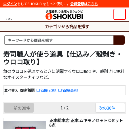
ログイン
をしてSHOKUBIをもっと便利に。
会員登録はこちら
MENU
カテゴリから商品を探す
寿司職人が使う道具【仕込み／殻剥き・
ウロコ取り】
魚のウロコを処理するときに活躍するウロコ取りや、殻剥きに便利
なオイスターナイフなど。
新着順
価格(安)順
価格(高)順
並べ替え
1 / 2
前の30件
次の30件
正本総本店 正本 ムキモノセット Cセット
6点