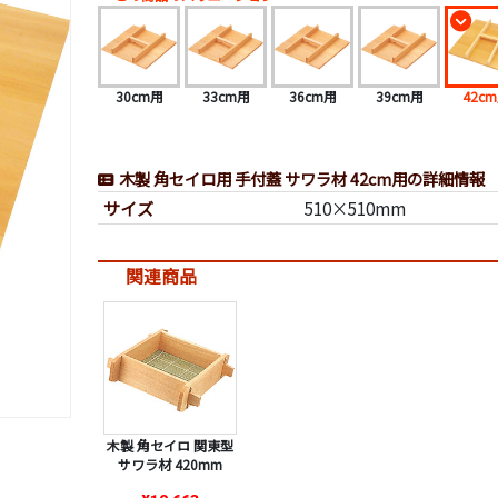
30cm用
33cm用
36cm用
39cm用
42c
木製 角セイロ用 手付蓋 サワラ材 42cm用の詳細情報
サイズ
510×510mm
関連商品
木製 角セイロ 関東型
サワラ材 420mm