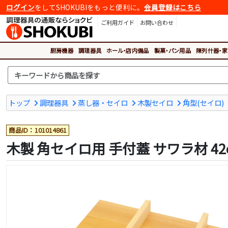
ログイン
をしてSHOKUBIをもっと便利に。
会員登録はこちら
ご利用ガイド
お問い合わせ
厨房機器
調理器具
ホール・店内備品
製菓・パン用品
陳列什器・家
トップ
調理器具
蒸し器・セイロ
木製セイロ
角型(セイロ)
商品ID：101014861
木製 角セイロ用 手付蓋 サワラ材 42