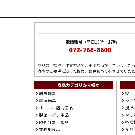
電話番号
（平日10時～17時）
072-768-8600
商品の仕様やご注文方法でご不明な点がございました
客様のご要望に沿った提案、お見積もりをさせていた
商品カテゴリから探す
厨房機器
鍋
調理器具
シノ
ホール・店内備品
攪拌
製菓・パン用品
やっ
陳列什器・家具
各種
業務用食品
食パ