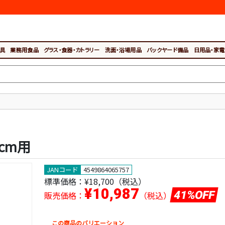
具
業務用食品
グラス・食器・カトラリー
洗面・浴場用品
バックヤード備品
日用品・家電
cm用
JANコード
4549864065757
標準価格：
¥18,700（税込）
¥10,987
41%OFF
販売価格：
（税込）
この商品のバリエーション