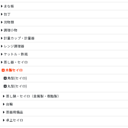
まな板
包丁
刃物類
調理小物
計量カップ・計量器
レンジ調理器
ケットル・鉄瓶
蒸し器・セイロ
木製セイロ
角型(セイロ)
丸型(セイロ)
蒸し鍋・セイロ（金属製・樹脂製）
台輪
蒸器用備品
卓上セイロ