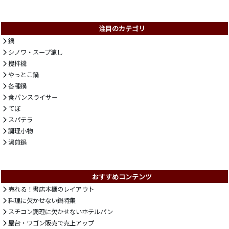
注目のカテゴリ
鍋
シノワ・スープ漉し
攪拌機
やっとこ鍋
各種鍋
食パンスライサー
てぼ
スパテラ
調理小物
湯煎鍋
おすすめコンテンツ
売れる！書店本棚のレイアウト
料理に欠かせない鍋特集
スチコン調理に欠かせないホテルパン
屋台・ワゴン販売で売上アップ