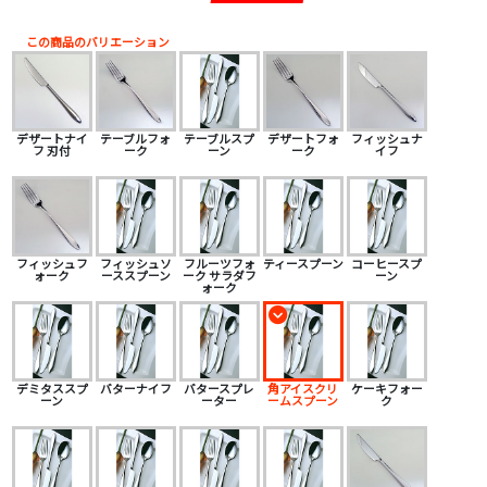
この商品のバリエーション
デザートナイ
テーブルフォ
テーブルスプ
デザートフォ
フィッシュナ
フ 刃付
ーク
ーン
ーク
イフ
フィッシュフ
フィッシュソ
フルーツフォ
ティースプーン
コーヒースプ
ォーク
ーススプーン
ーク サラダフ
ーン
ォーク
デミタススプ
バターナイフ
バタースプレ
角アイスクリ
ケーキフォー
ーン
ーター
ームスプーン
ク