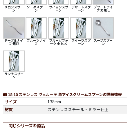
メロンスプー
ソーダスプー
ブイヨンスプ
デザートスプ
デザートナイ
ン
ン
ーン
ーン
フ 刃無し
テーブルナイ
フルーツナイ
フルーツフォ
スイーツスプ
スープスプー
フ 鋸刃
フ
ーク 小 ヒメ
ーン
ン
ランチスプー
ン
18-10 ステンレス ヴェルーテ 角アイスクリームスプーンの詳細情報
サイズ
138mm
材質
ステンレススチール・ミラー仕上
同じシリーズの商品