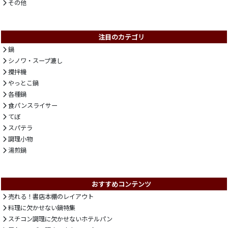
その他
注目のカテゴリ
鍋
シノワ・スープ漉し
攪拌機
やっとこ鍋
各種鍋
食パンスライサー
てぼ
スパテラ
調理小物
湯煎鍋
おすすめコンテンツ
売れる！書店本棚のレイアウト
料理に欠かせない鍋特集
スチコン調理に欠かせないホテルパン