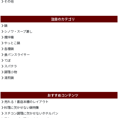
その他
注目のカテゴリ
鍋
シノワ・スープ漉し
攪拌機
やっとこ鍋
各種鍋
食パンスライサー
てぼ
スパテラ
調理小物
湯煎鍋
おすすめコンテンツ
売れる！書店本棚のレイアウト
料理に欠かせない鍋特集
スチコン調理に欠かせないホテルパン