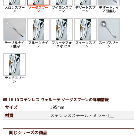
メロンスプー
ソーダスプー
ブイヨンスプ
デザートスプ
デザートナイ
ン
ン
ーン
ーン
フ 刃無し
テーブルナイ
フルーツナイ
フルーツフォ
スイーツスプ
スープスプー
フ 鋸刃
フ
ーク 小 ヒメ
ーン
ン
ランチスプー
ン
18-10 ステンレス ヴェルーテ ソーダスプーンの詳細情報
サイズ
195mm
材質
ステンレススチール・ミラー仕上
同じシリーズの商品