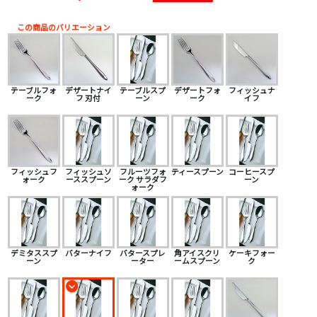
この商品のバリエーション
テーブルフォ
デザートナイ
テーブルスプ
デザートフォ
フィッシュナ
ーク
フ 刃付
ーン
ーク
イフ
フィッシュフ
フィッシュソ
フルーツフォ
ティースプーン
コーヒースプ
ォーク
ーススプーン
ーク サラダフ
ーン
ォーク
デミタススプ
バターナイフ
バタースプレ
角アイスクリ
ケーキフォー
ーン
ーター
ームスプーン
ク