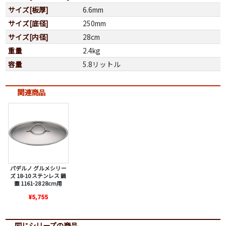
サイズ[板厚]
6.6mm
サイズ[底径]
250mm
サイズ[内径]
28cm
重量
2.4kg
容量
5.8リットル
関連商品
パデルノ グルメシリー
ズ 18-10 ステンレス 鍋
蓋 1161-28 28cm用
¥5,755
同じシリーズの商品