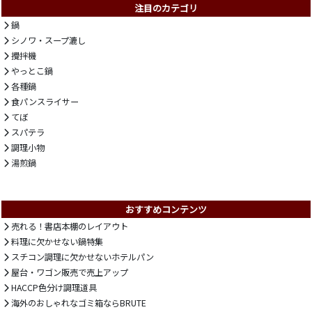
注目のカテゴリ
鍋
シノワ・スープ漉し
攪拌機
やっとこ鍋
各種鍋
食パンスライサー
てぼ
スパテラ
調理小物
湯煎鍋
おすすめコンテンツ
売れる！書店本棚のレイアウト
料理に欠かせない鍋特集
スチコン調理に欠かせないホテルパン
屋台・ワゴン販売で売上アップ
HACCP色分け調理道具
海外のおしゃれなゴミ箱ならBRUTE