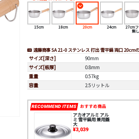
15cm
18cm
20cm
24cm
27cm
無
遠藤商事 SA 21-0 ステンレス 打出 雪平鍋 両口 20c
サイズ[深さ]
90mm
サイズ[板厚]
0.8mm
重量
0.57kg
容量
2.5リットル
おすすめ商品
RECOMMEND ITEMS
アカオアルミ アル
ミ 雪平鍋用 兼用蓋
大
¥3,039