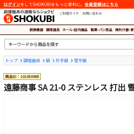
ログイン
をしてSHOKUBIをもっと便利に。
会員登録はこちら
ご利用ガイド
お問い合わせ
厨房機器
調理器具
ホール・店内備品
製菓・パン用品
陳列什器・家
トップ
調理器具
鍋
片手鍋
雪平鍋
商品ID：101050985
遠藤商事 SA 21-0 ステンレス 打出 