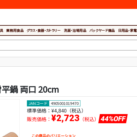
具
業務用食品
グラス・食器・カトラリー
洗面・浴場用品
バックヤード備品
日用品・家電
雪平鍋 両口 20cm
JANコード
4905001019470
標準価格：
¥4,840（税込）
¥2,723
44%OFF
販売価格：
（税込）
この商品のバリエーション