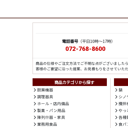
電話番号
（平日10時～17時）
072-768-8600
商品の仕様やご注文方法でご不明な点がございました
客様のご要望に沿った提案、お見積もりをさせていた
商品カテゴリから探す
厨房機器
鍋
調理器具
シノ
ホール・店内備品
攪拌
製菓・パン用品
やっ
陳列什器・家具
各種
業務用食品
食パ