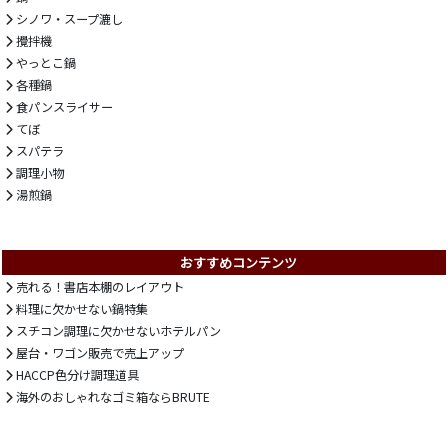
シノワ・スープ漉し
攪拌機
やっとこ鍋
各種鍋
食パンスライサー
てぼ
スパテラ
調理小物
湯煎鍋
おすすめコンテンツ
売れる！書店本棚のレイアウト
料理に欠かせない鍋特集
スチコン調理に欠かせないホテルパン
屋台・ワゴン販売で売上アップ
HACCP色分け調理道具
海外のおしゃれなゴミ箱ならBRUTE