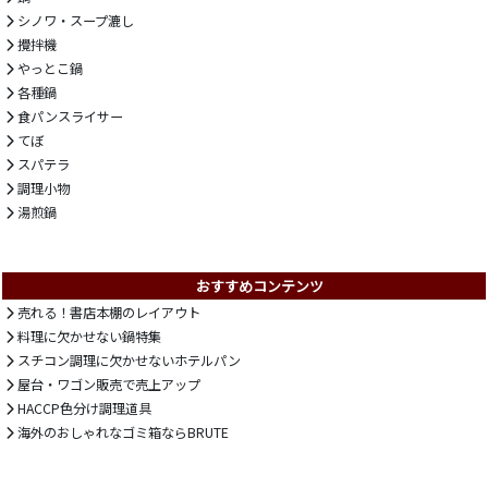
シノワ・スープ漉し
攪拌機
やっとこ鍋
各種鍋
食パンスライサー
てぼ
スパテラ
調理小物
湯煎鍋
おすすめコンテンツ
売れる！書店本棚のレイアウト
料理に欠かせない鍋特集
スチコン調理に欠かせないホテルパン
屋台・ワゴン販売で売上アップ
HACCP色分け調理道具
海外のおしゃれなゴミ箱ならBRUTE