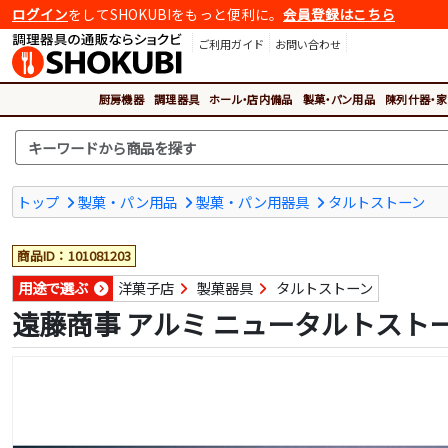
ログイン
をしてSHOKUBIをもっと便利に。
会員登録はこちら
ご利用ガイド
お問い合わせ
厨房機器
調理器具
ホール・店内備品
製菓・パン用品
陳列什器・家
トップ
製菓・パン用品
製菓・パン用器具
タルトストーン
商品ID：101081203
用途で選ぶ
洋菓子店
製菓器具
タルトストーン
遠藤商事 アルミ ニュータルトストーン