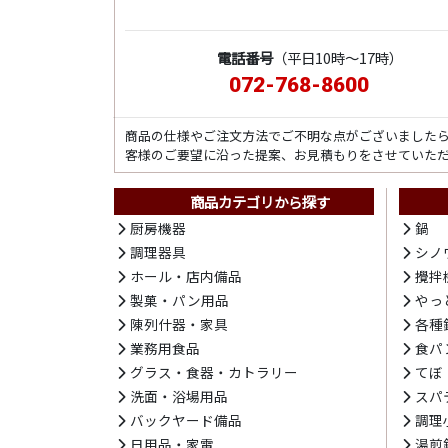
電話番号
（平日10時～17時）
072-768-8600
商品の仕様やご注文方法でご不明な点がございました
客様のご要望に沿った提案、お見積もりをさせていた
商品カテゴリから探す
厨房機器
鍋
調理器具
シノ
ホール・店内備品
攪拌
製菓・パン用品
やっ
陳列什器・家具
各種
業務用食品
食パ
グラス・食器・カトラリー
てぼ
洗面・浴場用品
スパ
バックヤード備品
調理
日用品・家電
湯煎