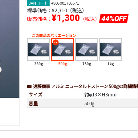
JANコード
4905001705571
標準価格：
¥2,310（税込）
¥1,300
44%OFF
販売価格：
（税込）
この商品のバリエーション
330g
500g
750g
1kg
遠藤商事 アルミ ニュータルトストーン 500gの詳細情
サイズ
約φ13×H3mm
容量
500g