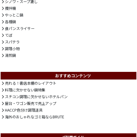
シノワ・スープ漉し
攪拌機
やっとこ鍋
各種鍋
食パンスライサー
てぼ
スパテラ
調理小物
湯煎鍋
おすすめコンテンツ
売れる！書店本棚のレイアウト
料理に欠かせない鍋特集
スチコン調理に欠かせないホテルパン
屋台・ワゴン販売で売上アップ
HACCP色分け調理道具
海外のおしゃれなゴミ箱ならBRUTE