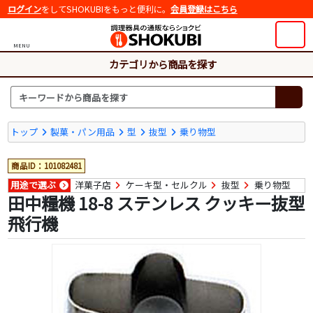
ログイン
をしてSHOKUBIをもっと便利に。
会員登録はこちら
MENU
カテゴリから商品を探す
トップ
製菓・パン用品
型
抜型
乗り物型
商品ID：101082481
用途で選ぶ
洋菓子店
ケーキ型・セルクル
抜型
乗り物型
田中糧機 18-8 ステンレス クッキー抜型
飛行機