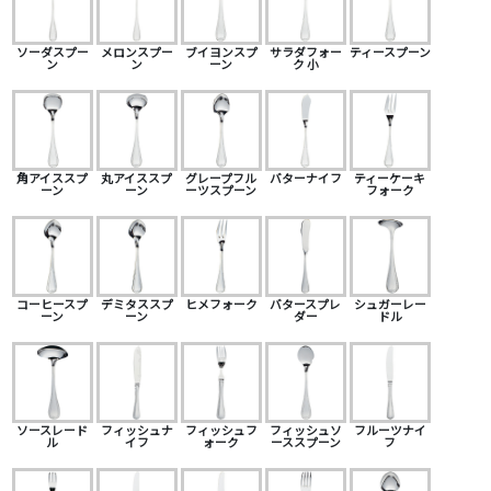
ソーダスプー
メロンスプー
ブイヨンスプ
サラダフォー
ティースプーン
ン
ン
ーン
ク 小
角アイススプ
丸アイススプ
グレープフル
バターナイフ
ティーケーキ
ーン
ーン
ーツスプーン
フォーク
コーヒースプ
デミタススプ
ヒメフォーク
バタースプレ
シュガーレー
ーン
ーン
ダー
ドル
ソースレード
フィッシュナ
フィッシュフ
フィッシュソ
フルーツナイ
ル
イフ
ォーク
ーススプーン
フ