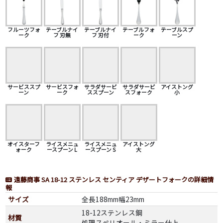
フルーツフォ
テーブルナイ
テーブルナイ
テーブルフォ
テーブルスプ
ーク
フ 刃無
フ 刃付
ーク
ーン
サービススプ
サービスフォ
サラダサービ
サラダサービ
アイストング
ーン
ーク
ススプーン
スフォーク
小
オイスターフ
ライスメニュ
ライスメニュ
アイストング
ォーク
ースプーン L
ースプーン S
大
遠藤商事 SA 18-12 ステンレス センティア デザートフォークの詳細情
報
サイズ
全長188mm幅23mm
18-12ステンレス鋼
材質
処理スペリオール・ミラー仕上