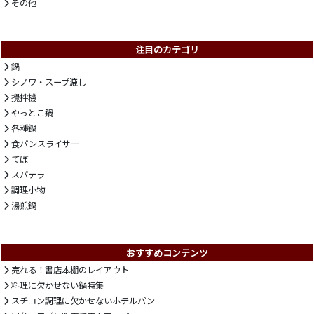
その他
注目のカテゴリ
鍋
シノワ・スープ漉し
攪拌機
やっとこ鍋
各種鍋
食パンスライサー
てぼ
スパテラ
調理小物
湯煎鍋
おすすめコンテンツ
売れる！書店本棚のレイアウト
料理に欠かせない鍋特集
スチコン調理に欠かせないホテルパン