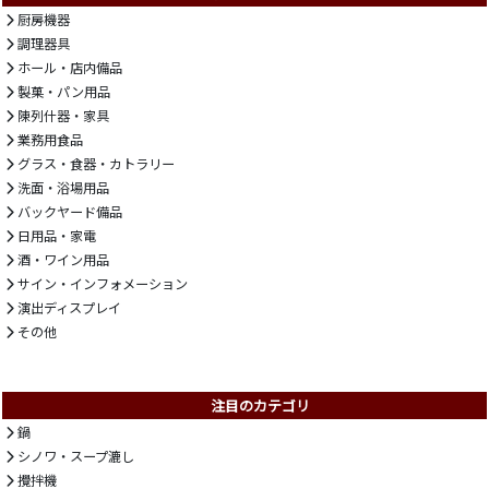
厨房機器
調理器具
ホール・店内備品
製菓・パン用品
陳列什器・家具
業務用食品
グラス・食器・カトラリー
洗面・浴場用品
バックヤード備品
日用品・家電
酒・ワイン用品
サイン・インフォメーション
演出ディスプレイ
その他
注目のカテゴリ
鍋
シノワ・スープ漉し
攪拌機