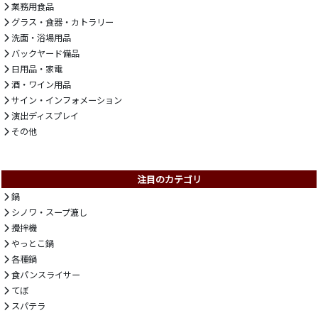
業務用食品
グラス・食器・カトラリー
洗面・浴場用品
バックヤード備品
日用品・家電
酒・ワイン用品
サイン・インフォメーション
演出ディスプレイ
その他
注目のカテゴリ
鍋
シノワ・スープ漉し
攪拌機
やっとこ鍋
各種鍋
食パンスライサー
てぼ
スパテラ