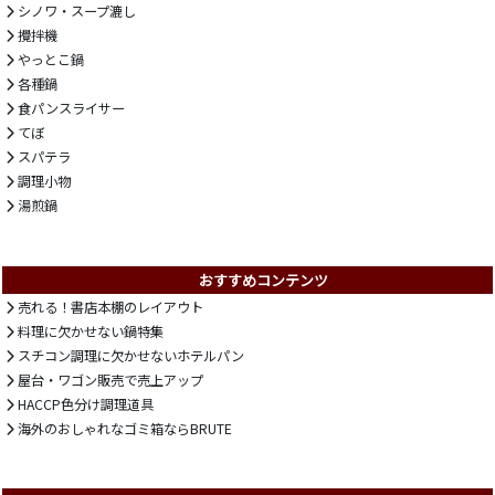
シノワ・スープ漉し
攪拌機
やっとこ鍋
各種鍋
食パンスライサー
てぼ
スパテラ
調理小物
湯煎鍋
おすすめコンテンツ
売れる！書店本棚のレイアウト
料理に欠かせない鍋特集
スチコン調理に欠かせないホテルパン
屋台・ワゴン販売で売上アップ
HACCP色分け調理道具
海外のおしゃれなゴミ箱ならBRUTE