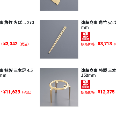
 角竹 火ばし 270
遠藤商事 角竹 火ばし
mm
¥3,342
¥3,713
：
（税込）
販売価格：
（
 特製 三本足 4.5
遠藤商事 特製 三本
5mm
150mm
¥11,633
¥12,375
：
（税込）
販売価格：