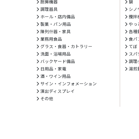
厨房機器
鍋
調理器具
シノ
ホール・店内備品
攪拌
製菓・パン用品
やっ
陳列什器・家具
各種
業務用食品
食パ
グラス・食器・カトラリー
てぼ
洗面・浴場用品
スパ
バックヤード備品
調理
日用品・家電
湯煎
酒・ワイン用品
サイン・インフォメーション
演出ディスプレイ
その他