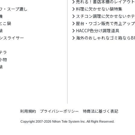
売れる！書店本棚のレイアウ
ワ・スープ漉し
料理に欠かせない鍋特集
機
スチコン調理に欠かせないホ
とこ鍋
屋台・ワゴン販売で売上アッ
鍋
HACCP色分け調理道具
ンスライサー
海外のおしゃれなゴミ箱ならBR
テラ
小物
鍋
利用規約
プライバシーポリシー
特商法に基づく表記
Copyright 2007-2026
Nihon Tele System Inc.
All Right Reserved.