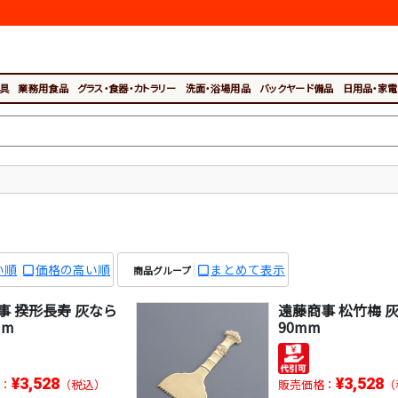
具
業務用食品
グラス・食器・カトラリー
洗面・浴場用品
バックヤード備品
日用品・家電
い順
価格の高い順
まとめて表示
商品グループ
事 揆形長寿 灰なら
遠藤商事 松竹梅 
mm
90mm
¥3,528
¥3,528
：
（税込）
販売価格：
（