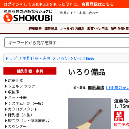
ログイン
をしてSHOKUBIをもっと便利に。
会員登録はこちら
ご利用ガイド
お問い合わせ
厨房機器
調理器具
ホール・店内備品
製菓・パン用品
陳列什器・家
トップ
陳列什器・家具
いろり
いろり備品
いろり備品
陳列什器・家具
店舗什器
シェルフ ラック
新着順
価格の安
並べ替え
収納庫
ネット什器
遠藤商
システム什器（一般）
し 75
カタログスタンド
陳列棚（木製）
販売ワゴン・傾斜展示台
販売価格
カウンター