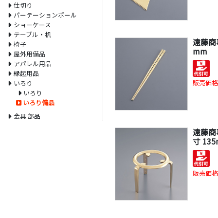
仕切り
パーテーションポール
ショーケース
テーブル・机
遠藤商事
椅子
mm
屋外用備品
アパレル用品
縁起用品
販売価格
いろり
いろり
いろり備品
金具 部品
遠藤商事
寸 13
販売価格