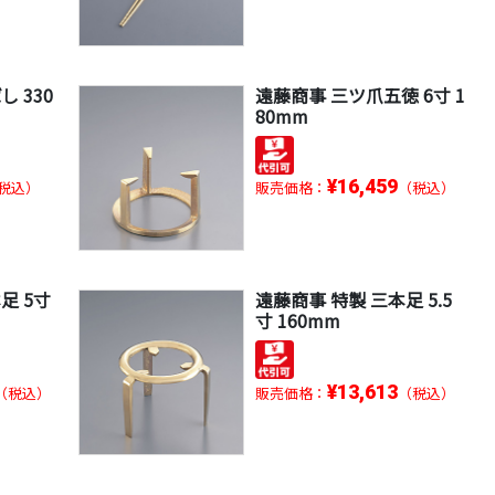
 330
遠藤商事 三ツ爪五徳 6寸 1
80mm
¥16,459
税込）
販売価格：
（税込）
足 5寸
遠藤商事 特製 三本足 5.5
寸 160mm
¥13,613
（税込）
販売価格：
（税込）