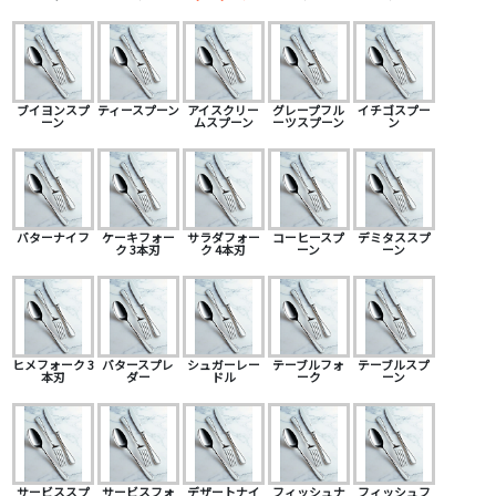
ブイヨンスプ
ティースプーン
アイスクリー
グレープフル
イチゴスプー
ーン
ムスプーン
ーツスプーン
ン
バターナイフ
ケーキフォー
サラダフォー
コーヒースプ
デミタススプ
ク 3本刃
ク 4本刃
ーン
ーン
ヒメフォーク 3
バタースプレ
シュガーレー
テーブルフォ
テーブルスプ
本刃
ダー
ドル
ーク
ーン
サービススプ
サービスフォ
デザートナイ
フィッシュナ
フィッシュフ