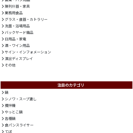
陳列什器・家具
業務用食品
グラス・食器・カトラリー
洗面・浴場用品
バックヤード備品
日用品・家電
酒・ワイン用品
サイン・インフォメーション
演出ディスプレイ
その他
注目のカテゴリ
鍋
シノワ・スープ漉し
攪拌機
やっとこ鍋
各種鍋
食パンスライサー
てぼ