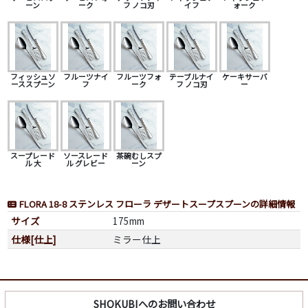
ーン
ーク
フ ノコ刃
イフ
ォーク
フィッシュソ
フルーツナイ
フルーツフォ
テーブルナイ
ケーキサーバ
ーススプーン
フ
ーク
フ ノコ刃
ー
スープレード
ソースレード
茶碗むしスプ
ル 大
ル グレビー
ーン
FLORA 18-8 ステンレス フローラ デザートスープスプーンの詳細情報
サイズ
175mm
仕様[仕上]
ミラー仕上
SHOKUBIへのお問い合わせ