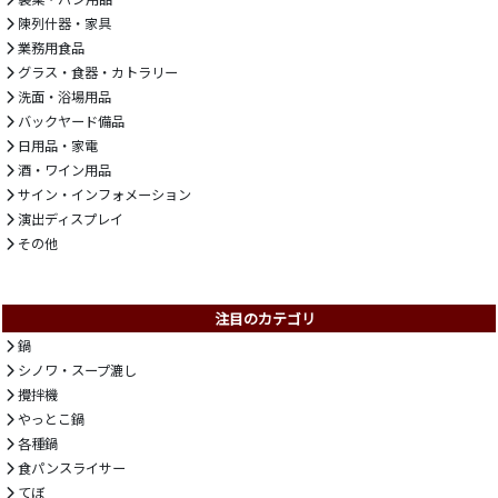
陳列什器・家具
業務用食品
グラス・食器・カトラリー
洗面・浴場用品
バックヤード備品
日用品・家電
酒・ワイン用品
サイン・インフォメーション
演出ディスプレイ
その他
注目のカテゴリ
鍋
シノワ・スープ漉し
攪拌機
やっとこ鍋
各種鍋
食パンスライサー
てぼ