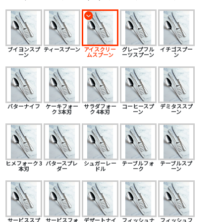
ブイヨンスプ
ティースプーン
アイスクリー
グレープフル
イチゴスプー
ーン
ムスプーン
ーツスプーン
ン
バターナイフ
ケーキフォー
サラダフォー
コーヒースプ
デミタススプ
ク 3本刃
ク 4本刃
ーン
ーン
ヒメフォーク 3
バタースプレ
シュガーレー
テーブルフォ
テーブルスプ
本刃
ダー
ドル
ーク
ーン
サービススプ
サービスフォ
デザートナイ
フィッシュナ
フィッシュフ