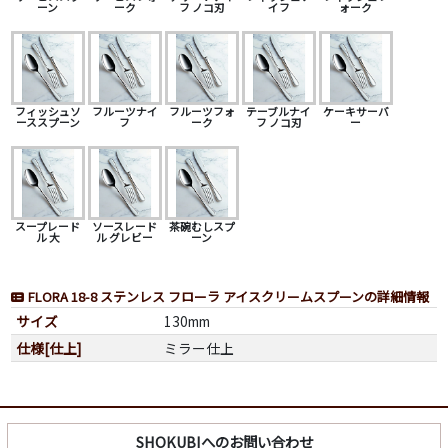
ーン
ーク
フ ノコ刃
イフ
ォーク
フィッシュソ
フルーツナイ
フルーツフォ
テーブルナイ
ケーキサーバ
ーススプーン
フ
ーク
フ ノコ刃
ー
スープレード
ソースレード
茶碗むしスプ
ル 大
ル グレビー
ーン
FLORA 18-8 ステンレス フローラ アイスクリームスプーンの詳細情報
サイズ
130mm
仕様[仕上]
ミラー仕上
SHOKUBIへのお問い合わせ