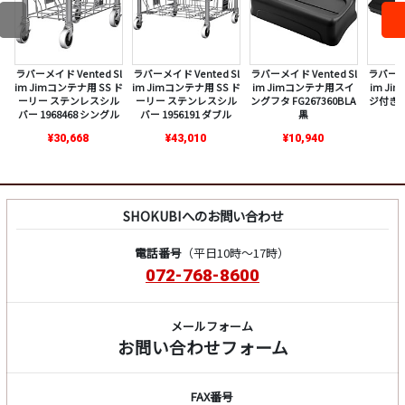
ラバーメイド Vented Sl
ラバーメイド Vented Sl
ラバーメイド Vented Sl
ラバーメイ
im Jimコンテナ用 SS ド
im Jimコンテナ用 SS ド
im Jimコンテナ用スイ
im J
ーリー ステンレスシル
ーリー ステンレスシル
ングフタ FG267360BLA
ジ付きフタ
バー 1968468 シングル
バー 1956191 ダブル
黒
¥30,668
¥43,010
¥10,940
SHOKUBIへのお問い合わせ
電話番号
（平日10時～17時）
072-768-8600
メールフォーム
お問い合わせフォーム
FAX番号