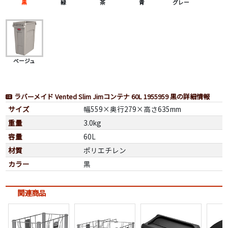
黒
緑
茶
青
グレー
ベージュ
ラバーメイド Vented Slim Jimコンテナ 60L 1955959 黒の詳細情報
サイズ
幅559×奥行279×高さ635mm
重量
3.0kg
容量
60L
材質
ポリエチレン
カラー
黒
関連商品