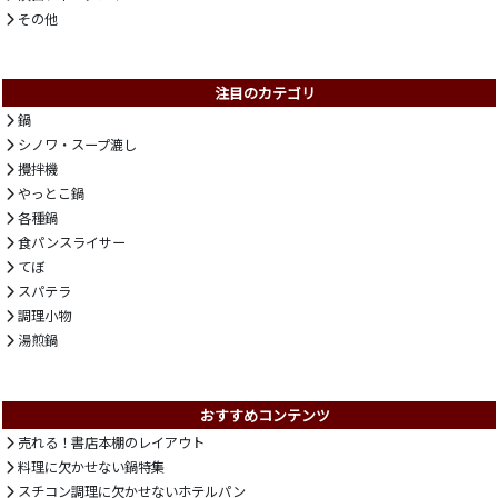
その他
注目のカテゴリ
鍋
シノワ・スープ漉し
攪拌機
やっとこ鍋
各種鍋
食パンスライサー
てぼ
スパテラ
調理小物
湯煎鍋
おすすめコンテンツ
売れる！書店本棚のレイアウト
料理に欠かせない鍋特集
スチコン調理に欠かせないホテルパン