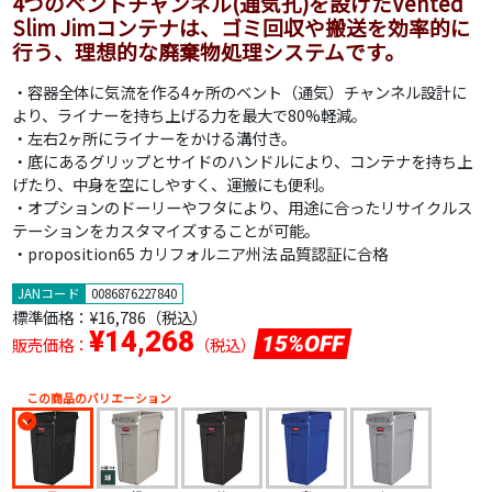
4つのベントチャンネル(通気孔)を設けたVented
Slim Jimコンテナは、ゴミ回収や搬送を効率的に
行う、理想的な廃棄物処理システムです。
・容器全体に気流を作る4ヶ所のベント（通気）チャンネル設計に
より、ライナーを持ち上げる力を最大で80%軽減。
・左右2ヶ所にライナーをかける溝付き。
・底にあるグリップとサイドのハンドルにより、コンテナを持ち上
げたり、中身を空にしやすく、運搬にも便利。
・オプションのドーリーやフタにより、用途に合ったリサイクルス
テーションをカスタマイズすることが可能。
・proposition65 カリフォルニア州法 品質認証に合格
JANコード
0086876227840
標準価格：
¥16,786（税込）
¥14,268
15%OFF
販売価格：
（税込）
この商品のバリエーション