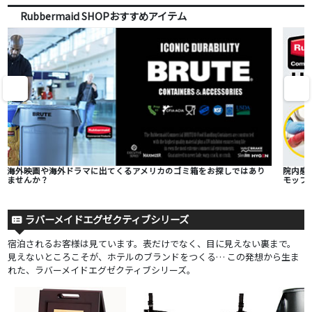
Rubbermaid SHOPおすすめアイテム
海外映画や海外ドラマに出てくるアメリカのゴミ箱をお探しではあり
院内感
ませんか？
モップ
ラバーメイドエグゼクティブシリーズ
宿泊されるお客様は見ています。表だけでなく、目に見えない裏まで。
見えないところこそが、ホテルのブランドをつくる… この発想から生ま
れた、ラバーメイドエグゼクティブシリーズ。