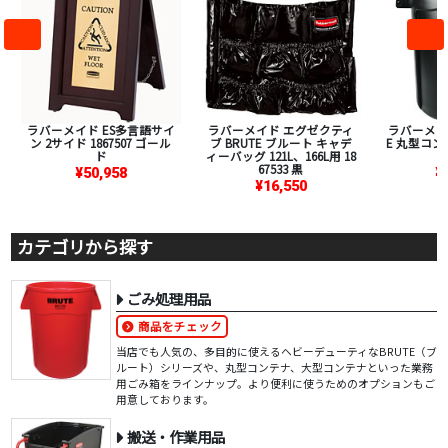
ラバーメイド ES多言語サイ
ラバーメイド エグゼクティ
ラバーメイド 
ン 2サイド 1867507 ゴール
ブ BRUTE ブルート キャデ
E 丸型コンテナ
ド
ィーバッグ 121L、166L用 18
6
67533 黒
¥50,958
¥
¥16,550
カテゴリから探す
ごみ処理用品
商品をチェック
当店でも人気の、多目的に使えるヘビーデューティなBRUTE（ブ
ルート）シリーズや、丸型コンテナ、大型コンテナといった業務
用ごみ箱をラインナップ。より便利に使うためのオプションもご
用意しております。
搬送・作業用品