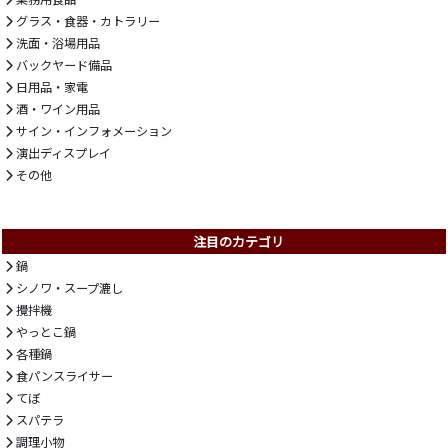
グラス・食器・カトラリー
洗面・浴場用品
バックヤード備品
日用品・家電
酒・ワイン用品
サイン・インフォメーション
演出ディスプレイ
その他
注目のカテゴリ
鍋
シノワ・スープ漉し
攪拌機
やっとこ鍋
各種鍋
食パンスライサー
てぼ
スパテラ
調理小物