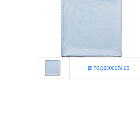
青 FGQ63000BL00