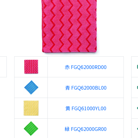
赤 FGQ62000RD00
青 FGQ62000BL00
黄 FGQ61000YL00
緑 FGQ62000GR00