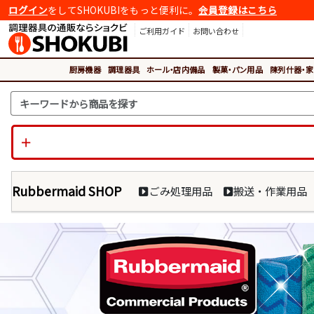
ログイン
をしてSHOKUBIをもっと便利に。
会員登録はこちら
ご利用ガイド
お問い合わせ
厨房機器
調理器具
ホール・店内備品
製菓・パン用品
陳列什器・家
Rubbermaid SHOP
ごみ処理用品
搬送・作業用品