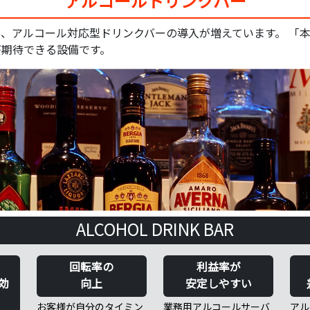
アルコールドリンクバー
、アルコール対応型ドリンクバーの導入が増えています。 「
が期待できる設備です。
ALCOHOL DRINK BAR
回転率の
利益率が
効
向上
安定しやすい
お客様が自分のタイミン
業務用アルコールサーバ
アル