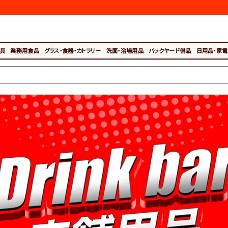
具
業務用食品
グラス・食器・カトラリー
洗面・浴場用品
バックヤード備品
日用品・家電