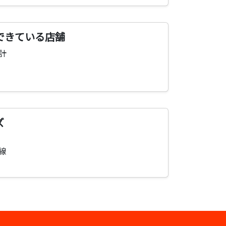
できている店舗
計
ズ
線