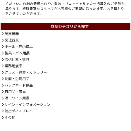
ください。店舗の新規出店や、改装・リニューアルでの一括導入のご相談も
承ります。経験豊富なスタッフがお客様のご要望に沿った提案、お見積もり
をさせていただきます。
商品カテゴリから探す
厨房機器
調理器具
ホール・店内備品
製菓・パン用品
陳列什器・家具
業務用食品
グラス・食器・カトラリー
洗面・浴場用品
バックヤード備品
日用品・家電
酒・ワイン用品
サイン・インフォメーション
演出ディスプレイ
その他