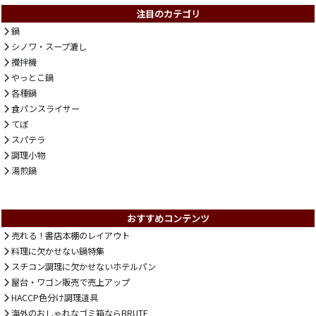
注目のカテゴリ
鍋
シノワ・スープ漉し
攪拌機
やっとこ鍋
各種鍋
食パンスライサー
てぼ
スパテラ
調理小物
湯煎鍋
おすすめコンテンツ
売れる！書店本棚のレイアウト
料理に欠かせない鍋特集
スチコン調理に欠かせないホテルパン
屋台・ワゴン販売で売上アップ
HACCP色分け調理道具
海外のおしゃれなゴミ箱ならBRUTE