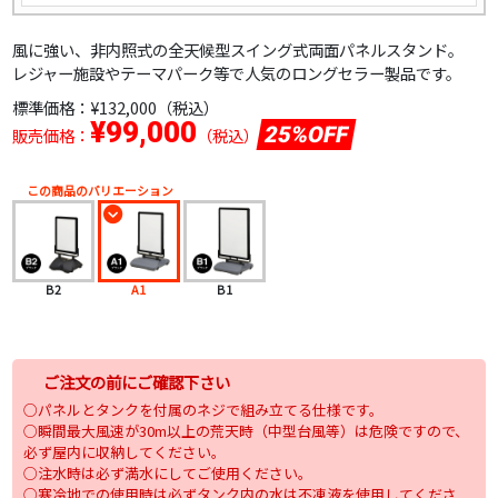
風に強い、非内照式の全天候型スイング式両面パネルスタンド。
レジャー施設やテーマパーク等で人気のロングセラー製品です。
標準価格：
¥132,000（税込）
¥99,000
25%OFF
販売価格：
（税込）
この商品のバリエーション
B2
A1
B1
ご注文の前にご確認下さい
○パネルとタンクを付属のネジで組み立てる仕様です。
○瞬間最大風速が30m以上の荒天時（中型台風等）は危険ですので、
必ず屋内に収納してください。
○注水時は必ず満水にしてご使用ください。
○寒冷地での使用時は必ずタンク内の水は不凍液を使用してくださ