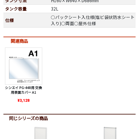
タンク寸法
H160×W640×D686mm
タンク容量
32L
○パックシート入仕様(塩ビ袋状防水シート
仕様
入り)○両面○屋外仕様
関連商品
シンエイ PG-44R用 交換
用表面カバー A1
¥3,128
同じシリーズの商品