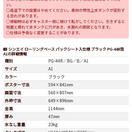
い。
○高温下での設置はやめてください。素材の特性上水タンクが変形す
る恐れがあります。
○移動時は必ずキャスター側に傾けて転がしてください。引きずると
地面と擦れて水タンクに穴があき、水漏れの原因となります。
○仕様は予告なく変更することがあります。
シンエイ ローリングベース パックシート入仕様 ブラック PG-44R型
A1の詳細情報
種別
PG-44R／BG／B／A1
サイズ
A1
カラー
ブラック
ポスター寸法
594×841mm
画面寸法
560×807mm
外枠寸法
649×896mm
全高
1144mm
厚み
47mm
水なし重量
23kg