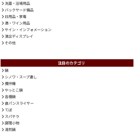
洗面・浴場用品
バックヤード備品
日用品・家電
酒・ワイン用品
サイン・インフォメーション
演出ディスプレイ
その他
注目のカテゴリ
鍋
シノワ・スープ漉し
攪拌機
やっとこ鍋
各種鍋
食パンスライサー
てぼ
スパテラ
調理小物
湯煎鍋