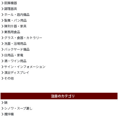
厨房機器
調理器具
ホール・店内備品
製菓・パン用品
陳列什器・家具
業務用食品
グラス・食器・カトラリー
洗面・浴場用品
バックヤード備品
日用品・家電
酒・ワイン用品
サイン・インフォメーション
演出ディスプレイ
その他
注目のカテゴリ
鍋
シノワ・スープ漉し
攪拌機