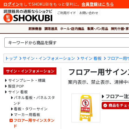
ログイン
をしてSHOKUBIをもっと便利に。
会員登録はこちら
ご利用ガイド
お問い合わせ
厨房機器
調理器具
ホール・店内備品
製菓・パン用品
陳列什器・家
トップ
サイン・インフォメーション
サイン 看板
フロアー用
フロアー用サイン
サイン・インフォメーション
サインプレート・標識
案内表示、禁止表示、清掃中
販促 POP
サイン 看板
フロアー注
パネル看板・パネルスタ
ンド
商品をチェ
看板・タワーサイン
マーカー用看板
フロアー用サインスタン
ド