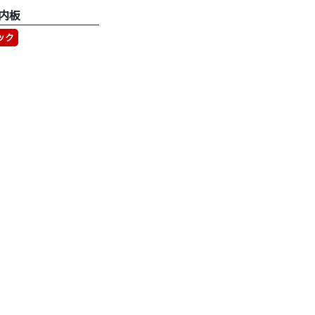
内板
ック