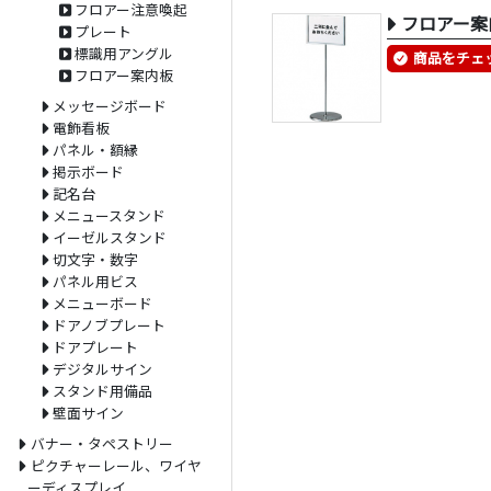
フロアー注意喚起
フロアー案
プレート
標識用アングル
商品をチェ
フロアー案内板
メッセージボード
電飾看板
パネル・額縁
掲示ボード
記名台
メニュースタンド
イーゼルスタンド
切文字・数字
パネル用ビス
メニューボード
ドアノブプレート
ドアプレート
デジタルサイン
スタンド用備品
壁面サイン
バナー・タペストリー
ピクチャーレール、ワイヤ
ーディスプレイ