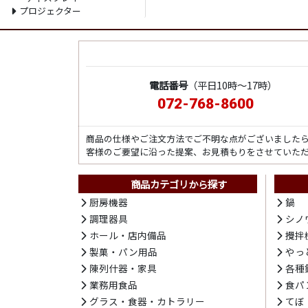
プロジェクター
電話番号
（平日10時～17時）
072-768-8600
商品の仕様やご注文方法でご不明な点がございました
客様のご要望に沿った提案、お見積もりをさせていた
商品カテゴリから探す
厨房機器
鍋
調理器具
シノ
ホール・店内備品
攪拌
製菓・パン用品
やっ
陳列什器・家具
各種
業務用食品
食パ
グラス・食器・カトラリー
てぼ