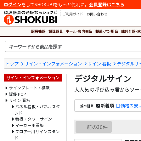
ログイン
をしてSHOKUBIをもっと便利に。
会員登録はこちら
ご利用ガイド
お問い合わせ
厨房機器
調理器具
ホール・店内備品
製菓・パン用品
陳列什器・家
トップ
サイン・インフォメーション
サイン 看板
デジタルサ
デジタルサイン
サイン・インフォメーション
サインプレート・標識
大人気の呼び込み君からソー
販促 POP
サイン 看板
新着順
価格の安
並べ替え
パネル看板・パネルスタ
ンド
看板・タワーサイン
マーカー用看板
前の30件
フロアー用サインスタン
ド