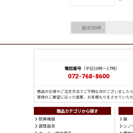
前の30件
電話番号
（平日10時～17時）
072-768-8600
商品の仕様やご注文方法でご不明な点がございました
客様のご要望に沿った提案、お見積もりをさせていた
商品カテゴリから探す
厨房機器
鍋
調理器具
シノ
ホール・店内備品
攪拌