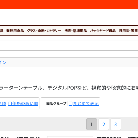
具
業務用食品
グラス・食器・カトラリー
洗面・浴場用品
バックヤード備品
日用品・家電
イン
ラーターンテーブル、デジタルPOPなど、視覚的や聴覚的にお
い順
価格の高い順
まとめて表示
商品グループ
1
2
3