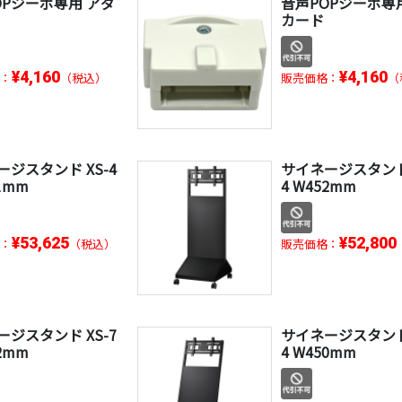
OPジーボ専用 アダ
音声POPジーボ専
カード
¥4,160
¥4,160
：
（税込）
販売価格：
（
ジスタンド XS-4
サイネージスタンド 
11mm
4 W452mm
¥53,625
¥52,800
：
（税込）
販売価格：
ジスタンド XS-7
サイネージスタンド 
02mm
4 W450mm