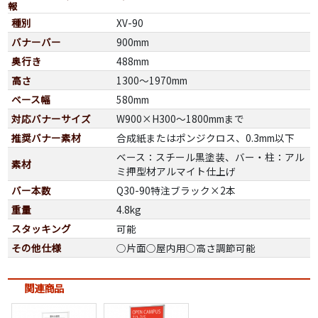
報
種別
XV-90
バナーバー
900mm
奥行き
488mm
高さ
1300～1970mm
ベース幅
580mm
対応バナーサイズ
W900×H300～1800mmまで
推奨バナー素材
合成紙またはポンジクロス、0.3mm以下
ベース：スチール黒塗装、バー・柱：アル
素材
ミ押型材アルマイト仕上げ
バー本数
Q30-90特注ブラック×2本
重量
4.8kg
スタッキング
可能
その他仕様
○片面○屋内用○高さ調節可能
関連商品