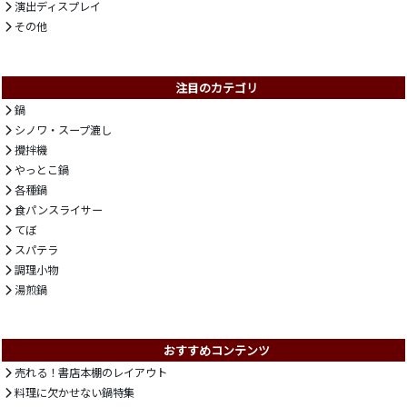
演出ディスプレイ
その他
注目のカテゴリ
鍋
シノワ・スープ漉し
攪拌機
やっとこ鍋
各種鍋
食パンスライサー
てぼ
スパテラ
調理小物
湯煎鍋
おすすめコンテンツ
売れる！書店本棚のレイアウト
料理に欠かせない鍋特集