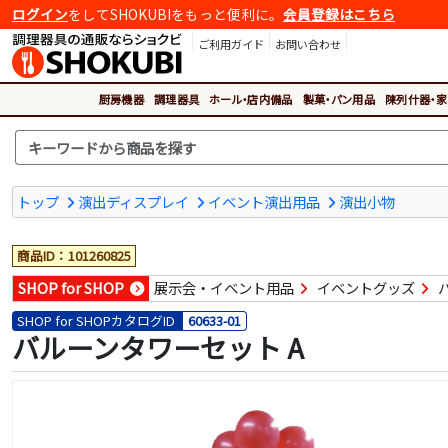
ログイン
をしてSHOKUBIをもっと便利に。
会員登録はこちら
ご利用ガイド
お問い合わせ
厨房機器
調理器具
ホール・店内備品
製菓・パン用品
陳列什器・家
トップ
演出ディスプレイ
イベント演出用品
演出小物
商品ID：101260825
SHOP for SHOP
展示会・イベント用品
イベントグッズ
SHOP for SHOPカタログID
60633-01
バルーンタワーセット A