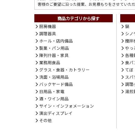
客様のご要望に沿った提案、お見積もりをさせていた
商品カテゴリから探す
厨房機器
鍋
調理器具
シノ
ホール・店内備品
攪拌
製菓・パン用品
やっ
陳列什器・家具
各種
業務用食品
食パ
グラス・食器・カトラリー
てぼ
洗面・浴場用品
スパ
バックヤード備品
調理
日用品・家電
湯煎
酒・ワイン用品
サイン・インフォメーション
演出ディスプレイ
その他