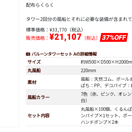
配布らくらく
タワー2回分の風船とそれに必要な装備が含まれ
標準価格：
¥33,770（税込）
¥21,107
37%OFF
販売価格：
（税込）
バルーンタワーセット Aの詳細情報
サイズ
約W500×D500×H2000
丸風船
220mm
風船：天然ゴム、ポール＆
素材
ぱち：PP、デコパイプ：
7色（赤、ピンク、オレ
風船カラー
白）
丸風船×100個、くるんぱ
セット内容
ンパイプ×1セット、ポー
ハンドポンプ×2本