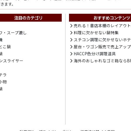
だきます。
注目のカテゴリ
おすすめコンテンツ
売れる！書店本棚のレイアウ
ワ・スープ漉し
料理に欠かせない鍋特集
機
スチコン調理に欠かせないホ
とこ鍋
屋台・ワゴン販売で売上アッ
鍋
HACCP色分け調理道具
ンスライサー
海外のおしゃれなゴミ箱ならBR
テラ
小物
鍋