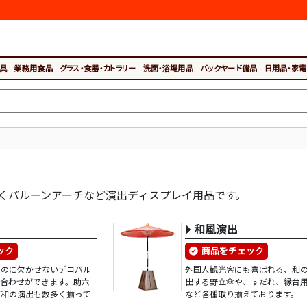
具
業務用食品
グラス・食器・カトラリー
洗面・浴場用品
バックヤード備品
日用品・家電
くバルーンアーチなど演出ディスプレイ用品です。
和風演出
ック
商品をチェック
ものに欠かせないデコバル
外国人観光客にも喜ばれる、和
み合わせができます。助六
出する野立傘や、すだれ、縁台
ど和の演出も数多く揃って
など各種取り揃えております。