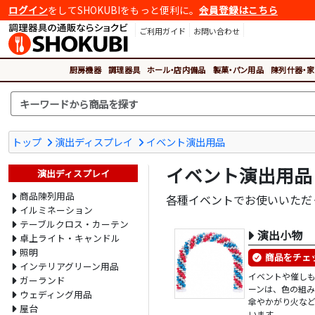
ログイン
をしてSHOKUBIをもっと便利に。
会員登録はこちら
ご利用ガイド
お問い合わせ
厨房機器
調理器具
ホール・店内備品
製菓・パン用品
陳列什器・家
トップ
演出ディスプレイ
イベント演出用品
イベント演出用品
演出ディスプレイ
商品陳列用品
各種イベントでお使いいただ
イルミネーション
テーブルクロス・カーテン
演出小物
卓上ライト・キャンドル
照明
商品をチェ
インテリアグリーン用品
イベントや催し
ガーランド
ーンは、色の組
ウェディング用品
傘やかがり火な
屋台
います。