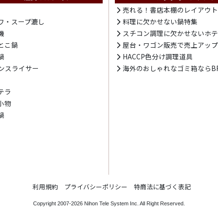
売れる！書店本棚のレイアウ
ワ・スープ漉し
料理に欠かせない鍋特集
機
スチコン調理に欠かせないホ
とこ鍋
屋台・ワゴン販売で売上アッ
鍋
HACCP色分け調理道具
ンスライサー
海外のおしゃれなゴミ箱ならBR
テラ
小物
鍋
利用規約
プライバシーポリシー
特商法に基づく表記
Copyright 2007-2026
Nihon Tele System Inc.
All Right Reserved.