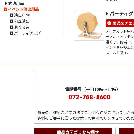
式典用品
イベント演出用品
パーティグ
演出小物
和風演出
商品をチェ
着ぐるみ
テープカット用
パーティグッズ
ープカットリボ
選くじ、的当て
ベントを盛り上
はこちらです。
電話番号
（平日10時～17時）
072-768-8600
商品の仕様やご注文方法でご不明な点がございました
客様のご要望に沿った提案、お見積もりをさせていた
商品カテゴリから探す