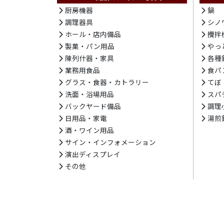
厨房機器
鍋
調理器具
シノ
ホール・店内備品
攪拌
製菓・パン用品
やっ
陳列什器・家具
各種
業務用食品
食パ
グラス・食器・カトラリー
てぼ
洗面・浴場用品
スパ
バックヤード備品
調理
日用品・家電
湯煎
酒・ワイン用品
サイン・インフォメーション
演出ディスプレイ
その他