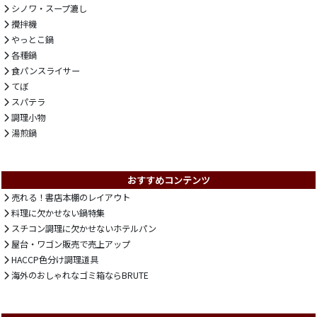
シノワ・スープ漉し
攪拌機
やっとこ鍋
各種鍋
食パンスライサー
てぼ
スパテラ
調理小物
湯煎鍋
おすすめコンテンツ
売れる！書店本棚のレイアウト
料理に欠かせない鍋特集
スチコン調理に欠かせないホテルパン
屋台・ワゴン販売で売上アップ
HACCP色分け調理道具
海外のおしゃれなゴミ箱ならBRUTE