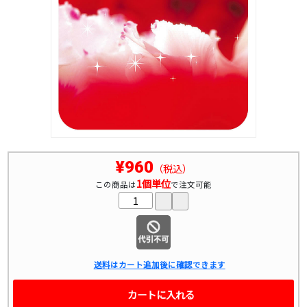
¥960
（税込）
1個単位
この商品は
で注文可能
送料はカート追加後に確認できます
カートに入れる