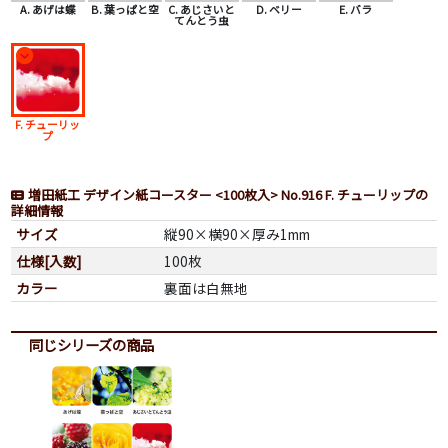
A. あげは蝶
B. 葉っぱと空
C. あじさいと
D. ベリー
E. バラ
てんとう虫
F. チューリッ
プ
増田紙工 デザイン紙コースター <100枚入> No.916 F. チューリップの
詳細情報
サイズ
縦90×横90×厚み1mm
仕様[入数]
100枚
カラー
裏面は白無地
同じシリーズの商品