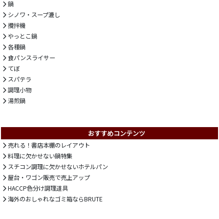
鍋
シノワ・スープ漉し
攪拌機
やっとこ鍋
各種鍋
食パンスライサー
てぼ
スパテラ
調理小物
湯煎鍋
おすすめコンテンツ
売れる！書店本棚のレイアウト
料理に欠かせない鍋特集
スチコン調理に欠かせないホテルパン
屋台・ワゴン販売で売上アップ
HACCP色分け調理道具
海外のおしゃれなゴミ箱ならBRUTE