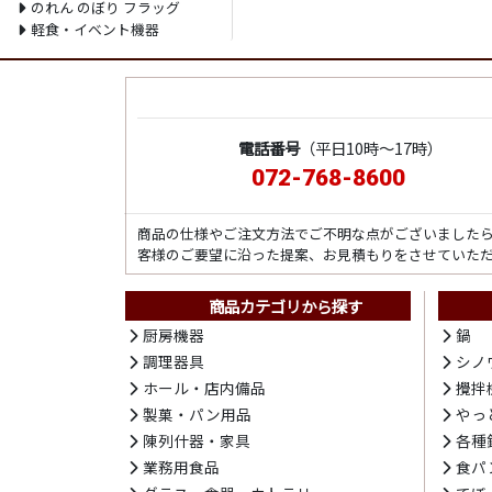
のれん のぼり フラッグ
軽食・イベント機器
電話番号
（平日10時～17時）
072-768-8600
商品の仕様やご注文方法でご不明な点がございました
客様のご要望に沿った提案、お見積もりをさせていた
商品カテゴリから探す
厨房機器
鍋
調理器具
シノ
ホール・店内備品
攪拌
製菓・パン用品
やっ
陳列什器・家具
各種
業務用食品
食パ