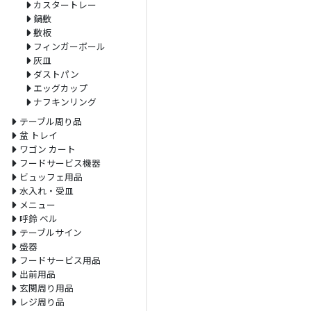
カスタートレー
鍋敷
敷板
フィンガーボール
灰皿
ダストパン
エッグカップ
ナフキンリング
テーブル周り品
盆 トレイ
ワゴン カート
フードサービス機器
ビュッフェ用品
水入れ・受皿
メニュー
呼鈴 ベル
テーブルサイン
盛器
フードサービス用品
出前用品
玄関周り用品
レジ周り品