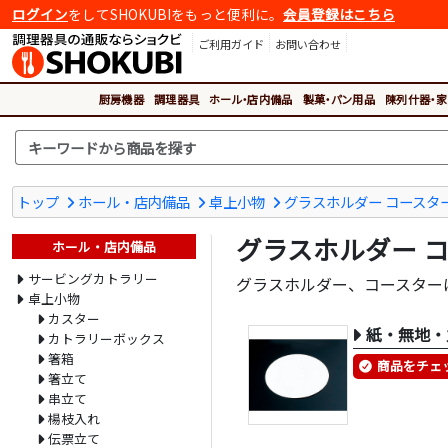
ログイン
をしてSHOKUBIをもっと便利に。
会員登録はこちら
ご利用ガイド
お問い合わせ
厨房機器
調理器具
ホール・店内備品
製菓・パン用品
陳列什器・家
トップ
ホール・店内備品
卓上小物
グラスホルダー コースタ
グラスホルダー 
ホール・店内備品
サービングカトラリー
グラスホルダー、コースター
卓上小物
カスター
紙・無地・
カトラリーボックス
箸箱
商品をチェ
箸立て
串立て
楊枝入れ
伝票立て