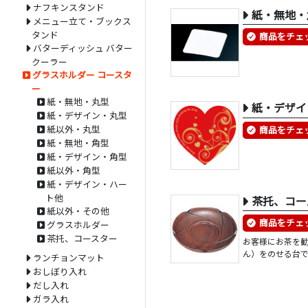
ナフキンスタンド
紙・無地・
メニュー立て・ブックス
タンド
商品をチェ
バターディッシュ バター
クーラー
グラスホルダー コースタ
ー
紙・無地・丸型
紙・デザイ
紙・デザイン・丸型
紙以外・丸型
商品をチェ
紙・無地・角型
紙・デザイン・角型
紙以外・角型
紙・デザイン・ハー
ト他
茶托、コー
紙以外・その他
商品をチェ
グラスホルダー
茶托、コースター
お客様にお茶を
ん）をのせる台
ランチョンマット
おしぼり入れ
だし入れ
ガラ入れ