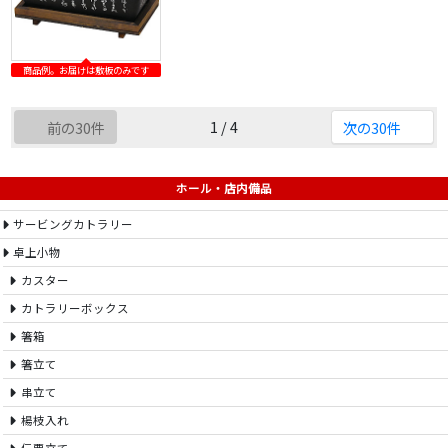
商品例。お届けは敷板のみです
1 / 4
前の30件
次の30件
ホール・店内備品
サービングカトラリー
卓上小物
カスター
カトラリーボックス
箸箱
箸立て
串立て
楊枝入れ