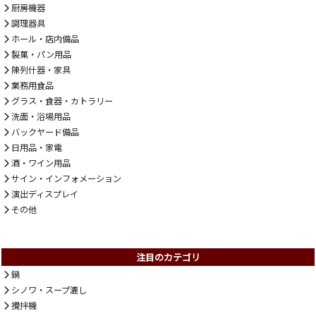
厨房機器
調理器具
ホール・店内備品
製菓・パン用品
陳列什器・家具
業務用食品
グラス・食器・カトラリー
洗面・浴場用品
バックヤード備品
日用品・家電
酒・ワイン用品
サイン・インフォメーション
演出ディスプレイ
その他
注目のカテゴリ
鍋
シノワ・スープ漉し
攪拌機