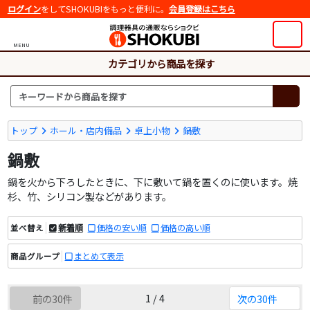
ログイン
をしてSHOKUBIをもっと便利に。
会員登録はこちら
MENU
カテゴリから商品を探す
トップ
ホール・店内備品
卓上小物
鍋敷
鍋敷
鍋を火から下ろしたときに、下に敷いて鍋を置くのに使います。焼
杉、竹、シリコン製などがあります。
新着順
価格の安い順
価格の高い順
並べ替え
まとめて表示
商品グループ
1 / 4
前の30件
次の30件