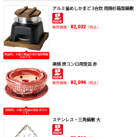
アルミ釜めしかまど 3合炊 用焼杉箱型鍋敷
¥2,032
販売価格：
（税込）
商品例。お届け商品は焼杉箱型鍋敷
のみです。
楽焼 炭コンロ用受皿 赤
¥2,094
販売価格：
（税込）
使用例。お届け商品は受皿 赤のみ
です。
ステンレス・三角鍋敷 大