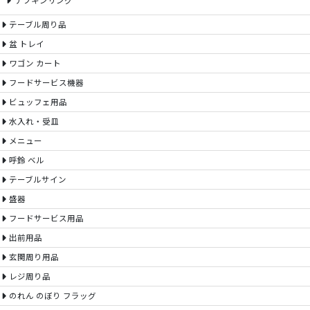
ナフキンリング
テーブル周り品
盆 トレイ
ワゴン カート
フードサービス機器
ビュッフェ用品
水入れ・受皿
メニュー
呼鈴 ベル
テーブルサイン
盛器
フードサービス用品
出前用品
玄関周り用品
レジ周り品
のれん のぼり フラッグ