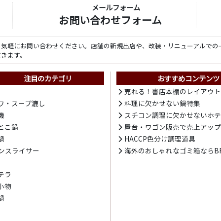
メールフォーム
お問い合わせフォーム
ら気軽にお問い合わせください。店舗の新規出店や、改装・リニューアルでの
だきます。
注目のカテゴリ
おすすめコンテンツ
売れる！書店本棚のレイアウ
ワ・スープ漉し
料理に欠かせない鍋特集
機
スチコン調理に欠かせないホ
とこ鍋
屋台・ワゴン販売で売上アッ
鍋
HACCP色分け調理道具
ンスライサー
海外のおしゃれなゴミ箱ならBR
テラ
小物
鍋