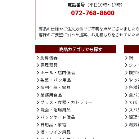
電話番号
（平日10時～17時）
072-768-8600
商品の仕様やご注文方法でご不明な点がございました
客様のご要望に沿った提案、お見積もりをさせていた
商品カテゴリから探す
厨房機器
鍋
調理器具
シノ
ホール・店内備品
攪拌
製菓・パン用品
やっ
陳列什器・家具
各種
業務用食品
食パ
グラス・食器・カトラリー
てぼ
洗面・浴場用品
スパ
バックヤード備品
調理
日用品・家電
湯煎
酒・ワイン用品