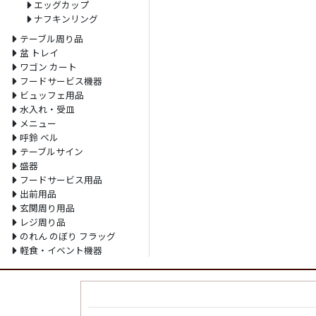
エッグカップ
ナフキンリング
テーブル周り品
盆 トレイ
ワゴン カート
フードサービス機器
ビュッフェ用品
水入れ・受皿
メニュー
呼鈴 ベル
テーブルサイン
盛器
フードサービス用品
出前用品
玄関周り用品
レジ周り品
のれん のぼり フラッグ
軽食・イベント機器