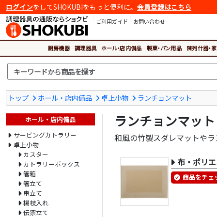
ログイン
をしてSHOKUBIをもっと便利に。
会員登録はこちら
ご利用ガイド
お問い合わせ
厨房機器
調理器具
ホール・店内備品
製菓・パン用品
陳列什器・家
トップ
ホール・店内備品
卓上小物
ランチョンマット
ランチョンマット
ホール・店内備品
サービングカトラリー
和風の竹製スダレマットやラ
卓上小物
カスター
布・ポリエ
カトラリーボックス
箸箱
商品をチェ
箸立て
串立て
楊枝入れ
伝票立て