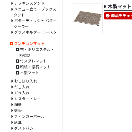
ナフキンスタンド
木製マット
メニュー立て・ブックス
タンド
商品をチェ
バターディッシュ バター
クーラー
グラスホルダー コースタ
ー
ランチョンマット
布・ポリエステル・
PVC製
竹スダレマット
和紙・懐石マット
木製マット
おしぼり入れ
だし入れ
ガラ入れ
カスタートレー
鍋敷
敷板
フィンガーボール
灰皿
ダストパン