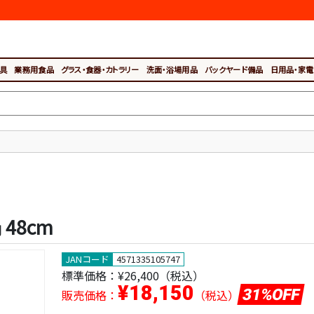
具
業務用食品
グラス・食器・カトラリー
洗面・浴場用品
バックヤード備品
日用品・家電
48cm
JANコード
4571335105747
標準価格：
¥26,400（税込）
¥18,150
31%OFF
販売価格：
（税込）