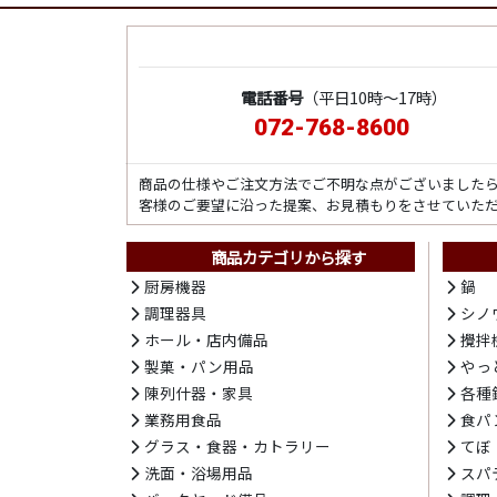
電話番号
（平日10時～17時）
072-768-8600
商品の仕様やご注文方法でご不明な点がございました
客様のご要望に沿った提案、お見積もりをさせていた
商品カテゴリから探す
厨房機器
鍋
調理器具
シノ
ホール・店内備品
攪拌
製菓・パン用品
やっ
陳列什器・家具
各種
業務用食品
食パ
グラス・食器・カトラリー
てぼ
洗面・浴場用品
スパ