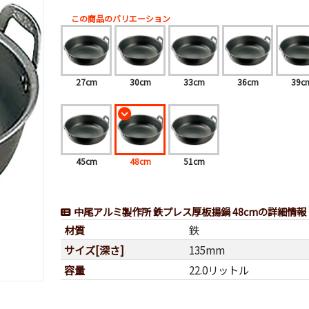
この商品のバリエーション
27cm
30cm
33cm
36cm
39c
45cm
48cm
51cm
中尾アルミ製作所 鉄プレス厚板揚鍋 48cmの詳細情報
材質
鉄
サイズ[深さ]
135mm
容量
22.0リットル