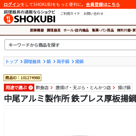
ログイン
をしてSHOKUBIをもっと便利に。
会員登録はこちら
ご利用ガイド
お問い合わせ
厨房機器
調理器具
ホール・店内備品
製菓・パン用品
陳列什器・家
トップ
調理器具
鍋
両手鍋
揚鍋
商品ID：101274988
用途で選ぶ
飲食店
唐揚げ・天ぷら・とんかつ店
揚げ鍋
中尾アルミ製作所 鉄プレス厚板揚鍋 