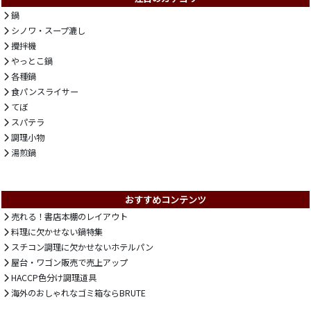
鍋
シノワ・スープ漉し
攪拌機
やっとこ鍋
各種鍋
食パンスライサー
てぼ
スパテラ
調理小物
湯煎鍋
おすすめコンテンツ
売れる！書店本棚のレイアウト
料理に欠かせない鍋特集
スチコン調理に欠かせないホテルパン
屋台・ワゴン販売で売上アップ
HACCP色分け調理道具
海外のおしゃれなゴミ箱ならBRUTE