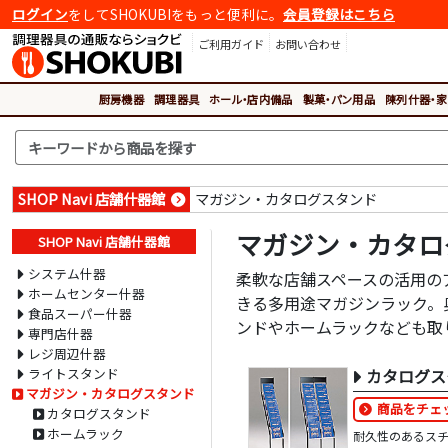
ログイン
をしてSHOKUBIをもっと便利に。
会員登録はこちら
ご利用ガイド
お問い合わせ
厨房機器
調理器具
ホール・店内備品
製菓・パン用品
陳列什器・家
SHOP Navi 店舗什器館
マガジン・カタログスタンド
マガジン・カタロ
SHOP Navi 店舗什器館
システム什器
柔軟な店舗スペースの活用の
ホームセンター什器
きる多用途マガジンラック。
食品スーパー什器
ンドやホームラックなども取
専門店什器
レジ周辺什器
ライトスタンド
カタログス
マガジン・カタログスタンド
商品をチェ
カタログスタンド
ホームラック
耐久性のあるス