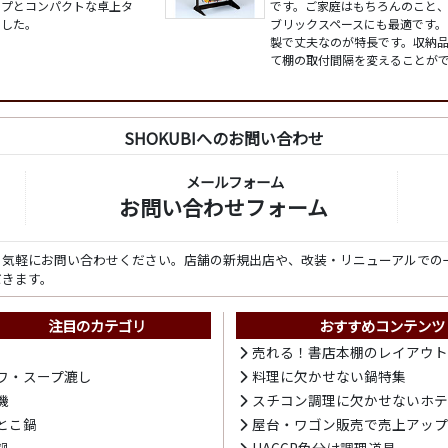
イプとコンパクトな卓上タ
です。ご家庭はもちろんのこと
ました。
ブリックスペースにも最適です。
製で丈夫なのが特長です。収納
て棚の取付間隔を変えることが
SHOKUBIへのお問い合わせ
メールフォーム
お問い合わせフォーム
ら気軽にお問い合わせください。店舗の新規出店や、改装・リニューアルでの
だきます。
注目のカテゴリ
おすすめコンテンツ
売れる！書店本棚のレイアウ
ワ・スープ漉し
料理に欠かせない鍋特集
機
スチコン調理に欠かせないホ
とこ鍋
屋台・ワゴン販売で売上アッ
鍋
HACCP色分け調理道具