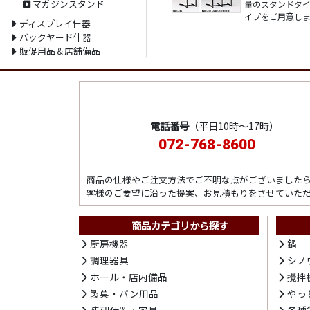
マガジンスタンド
量のスタンドタ
イプをご用意し
ディスプレイ什器
バックヤード什器
販促用品＆店舗備品
電話番号
（平日10時～17時）
072-768-8600
商品の仕様やご注文方法でご不明な点がございました
客様のご要望に沿った提案、お見積もりをさせていた
商品カテゴリから探す
厨房機器
鍋
調理器具
シノ
ホール・店内備品
攪拌
製菓・パン用品
やっ
陳列什器・家具
各種