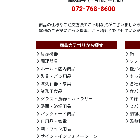
電話番号
（平日10時～17時）
072-768-8600
商品の仕様やご注文方法でご不明な点がございました
客様のご要望に沿った提案、お見積もりをさせていた
商品カテゴリから探す
厨房機器
鍋
調理器具
シノ
ホール・店内備品
攪拌
製菓・パン用品
やっ
陳列什器・家具
各種
業務用食品
食パ
グラス・食器・カトラリー
てぼ
洗面・浴場用品
スパ
バックヤード備品
調理
日用品・家電
湯煎
酒・ワイン用品
サイン・インフォメーション