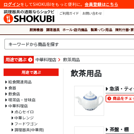
ログイン
をしてSHOKUBIをもっと便利に。
会員登録はこちら
ご利用ガイド
お問い合わせ
厨房機器
調理器具
ホール・店内備品
製菓・パン用品
陳列什器・家
用途で選ぶ
中華料理店
飲茶用品
飲茶用品
用途で選ぶ
給食関連用品
食器
急須・ティ
飲食店
商品をチェ
喫茶店・甘味店
中華料理店
点心セイロ
中華レンジ
フードワゴン
茶盤・棚
調理器具(中華用)