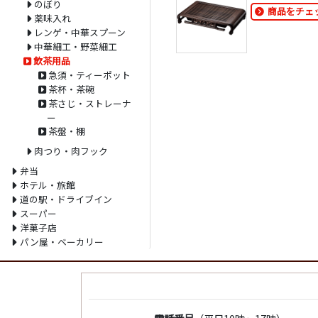
のぼり
商品をチェ
薬味入れ
レンゲ・中華スプーン
中華細工・野菜細工
飲茶用品
急須・ティーポット
茶杯・茶碗
茶さじ・ストレーナ
ー
茶盤・棚
肉つり・肉フック
弁当
ホテル・旅館
道の駅・ドライブイン
スーパー
洋菓子店
パン屋・ベーカリー