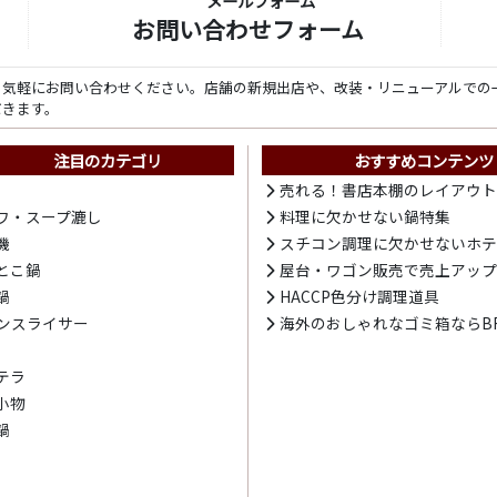
メールフォーム
お問い合わせフォーム
ら気軽にお問い合わせください。店舗の新規出店や、改装・リニューアルでの
だきます。
注目のカテゴリ
おすすめコンテンツ
売れる！書店本棚のレイアウ
ワ・スープ漉し
料理に欠かせない鍋特集
機
スチコン調理に欠かせないホ
とこ鍋
屋台・ワゴン販売で売上アッ
鍋
HACCP色分け調理道具
ンスライサー
海外のおしゃれなゴミ箱ならBR
テラ
小物
鍋