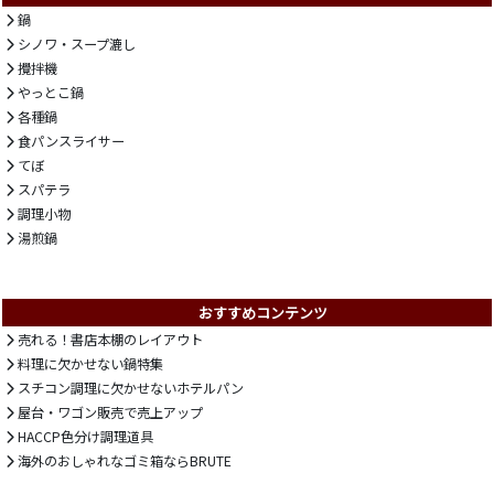
鍋
シノワ・スープ漉し
攪拌機
やっとこ鍋
各種鍋
食パンスライサー
てぼ
スパテラ
調理小物
湯煎鍋
おすすめコンテンツ
売れる！書店本棚のレイアウト
料理に欠かせない鍋特集
スチコン調理に欠かせないホテルパン
屋台・ワゴン販売で売上アップ
HACCP色分け調理道具
海外のおしゃれなゴミ箱ならBRUTE