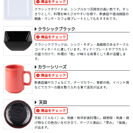
商品をチェック
クラシックホワイトは、シンプルかつ汎用性の高い色です。すっ
きりとして、料理を映えさせやすい仕様で、飲食店や宿泊施設の
朝食・ランチ・カフェ用プレートとしてもおすすめです。
クラシックブラック
商品をチェック
クラシックブラックは、シック・モダン・高級感のあるテーブル
コーディネートに適しています。ディナープレートやアラカルト
の盛り付けで、料理の「色」が映える背景として黒が活躍しま
す。
カラーシリーズ
商品をチェック
飲食店舗やカフェなどで、テーマカラー、季節の色、イベント用
などでカラーの器を取り入れる事で活気が出ます。
天目
商品をチェック
天目（てんもく）は、和食・和洋折衷料理に。緑野菜・刺身・揚
げ物などの色合いを引き立て、テーブル演出に「深み」「風格」
が出ます。