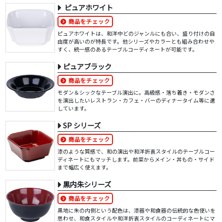
ピュアホワイト
商品をチェック
ピュアホワイトは、和洋中どのジャンルにも合い、盛り付けの自
由度が高いのが特長です。他シリーズやカラーとも組み合わせや
すく、統一感のあるテーブルコーディネートが可能です。
ピュアブラック
商品をチェック
モダン＆シックなテーブル演出に。高級感・落ち着き・モダンさ
を演出したいレストラン・カフェ・バーのディナータイム等に適
しています。
SP シリーズ
商品をチェック
漆のような質感で、和の演出や和洋折衷スタイルのテーブルコー
ディネートにもマッチします。前菜からメイン・丼もの・サイド
まで幅広く使えます。
黒内朱シリーズ
商品をチェック
黒地に朱の内側という配色は、漆器や和食器の伝統的な色使いを
思わせ、和食スタイルや和洋折衷スタイルのコーディネートにマ