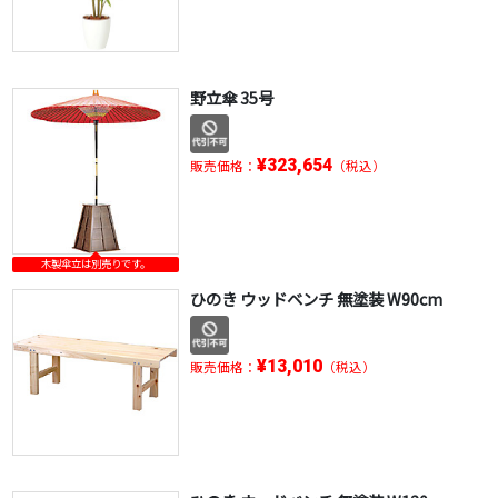
野立傘 35号
¥323,654
販売価格：
（税込）
木製傘立は別売りです。
ひのき ウッドベンチ 無塗装 W90cm
¥13,010
販売価格：
（税込）