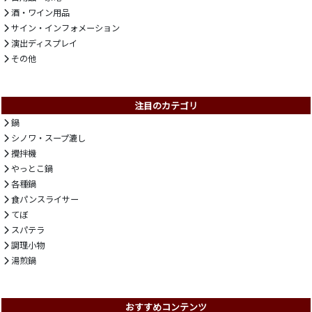
酒・ワイン用品
サイン・インフォメーション
演出ディスプレイ
その他
注目のカテゴリ
鍋
シノワ・スープ漉し
攪拌機
やっとこ鍋
各種鍋
食パンスライサー
てぼ
スパテラ
調理小物
湯煎鍋
おすすめコンテンツ