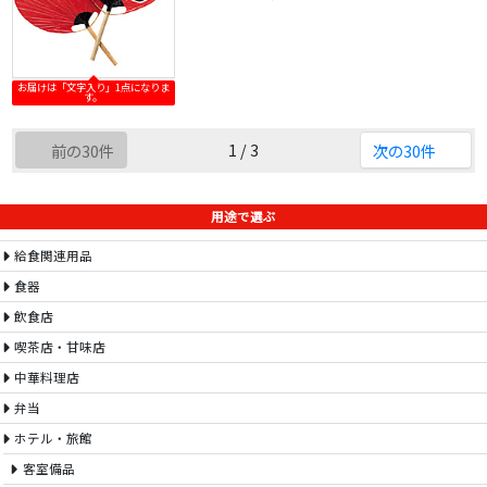
お届けは「文字入り」1点になりま
す。
1 / 3
前の30件
次の30件
用途で選ぶ
給食関連用品
食器
飲食店
喫茶店・甘味店
中華料理店
弁当
ホテル・旅館
客室備品