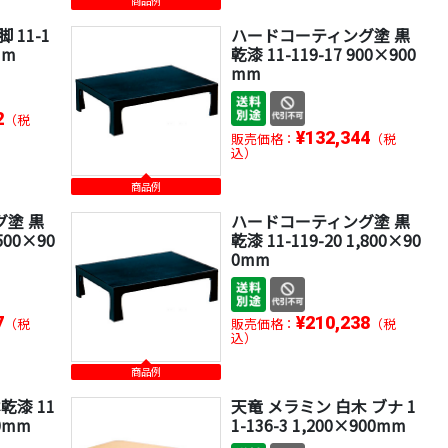
商品例
 11-1
ハードコーティング塗 黒
mm
乾漆 11-119-17 900×900
mm
2
（税
¥132,344
販売価格：
（税
込）
商品例
塗 黒
ハードコーティング塗 黒
,500×90
乾漆 11-119-20 1,800×90
0mm
7
¥210,238
（税
販売価格：
（税
込）
商品例
乾漆 11
天竜 メラミン 白木 ブナ 1
00mm
1-136-3 1,200×900mm