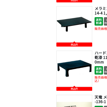
商品例
メラミン
14-4 
販売価格
商品例
ハード
乾漆 11
0mm
販売価格
込）
商品例
天竜 メ
-136-