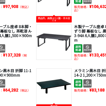
¥97,908
¥106,63
：
（税込）
販売価格：
込）
商品例。画像は3人膳・茶木目
です
ーブル座卓 8本脚・
木製テーブル座卓 
幕板なし 茶乾漆 A-
ずり脚 幕板なし 黒
 4人膳1,500×900m
3-94A 6人膳1,80
m
¥137,328
¥133,45
：
（税
販売価格：
込）
黒木目 折脚 11-1
メラミン黒木目 折脚
900×900mm
14-2 1,200×750
¥64,282
¥83,188
：
（税込）
販売価格：