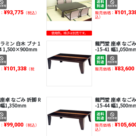
¥93,775
¥101,33
：
（税込）
販売価格：
込）
使用例。椅子は別売です。
ラミン 白木 ブナ 1
龍門堂 座卓 なごみ
-4 1,500×900mm
-15-41 幅1,050m
¥101,338
¥83,600
：
（税
販売価格：
座卓 なごみ 折脚 R
龍門堂 座卓 なごみ
3 幅1,350mm
-15-44 幅1,500m
¥99,000
¥105,60
：
（税込）
販売価格：
込）