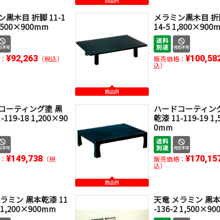
商品例
黒木目 折脚 11-1
メラミン黒木目 折脚
1,500×900mm
14-5 1,800×900
¥92,263
¥100,58
：
（税込）
販売価格：
込）
商品例
コーティング塗 黒
ハードコーティング
-119-18 1,200×90
乾漆 11-119-19 1
0mm
¥149,738
¥170,15
：
（税
販売価格：
込）
商品例
ラミン 黒本乾漆 11
天竜 メラミン 黒本
1 1,200×900mm
-136-2 1,500×9