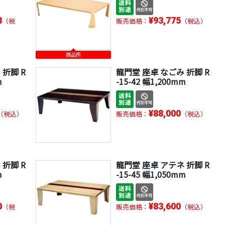
8
¥93,775
（税
販売価格：
（税込）
商品例
 折脚 R
龍門堂 座卓 なごみ 折脚 R
m
-15-42 幅1,200mm
¥88,000
（税込）
販売価格：
（税込）
 折脚 R
龍門堂 座卓 アテネ 折脚 R
m
-15-45 幅1,050mm
0
¥83,600
（税
販売価格：
（税込）