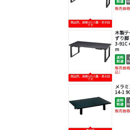
販売価格
商品例。画像は3人膳・茶木目
です
木製テ
ずり脚 
3-91C
m
販売価格
込）
商品例。画像は6人膳・黒木目
です
メラミン
14-1 
販売価格