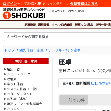
ログイン
をしてSHOKUBIをもっと便利に。
会員登録はこちら
ご利用ガイド
お問い合わせ
厨房機器
調理器具
ホール・店内備品
製菓・パン用品
陳列什器・家
トップ
陳列什器・家具
テーブル・机
座卓
座卓
陳列什器・家具
店舗什器
座敷にはかかせない、宴会机
シェルフ ラック
収納庫
新着順
価格の安
並べ替え
ネット什器
システム什器（一般）
カタログスタンド
陳列棚（木製）
前の30件
販売ワゴン・傾斜展示台
カウンター