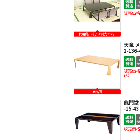
販売価格
使用例。椅子は別売です。
天竜 メ
1-136
販売価格
込）
商品例
龍門堂 
-15-4
販売価格