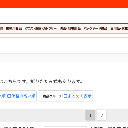
具
業務用食品
グラス・食器・カトラリー
洗面・浴場用品
バックヤード備品
日用品・家電
はこちらです。折りたたみ式もあります。
い順
価格の高い順
まとめて表示
商品グループ
1
2