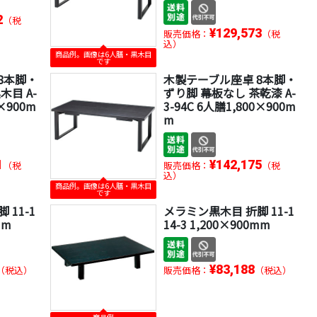
2
（税
¥129,573
販売価格：
（税
込）
商品例。画像は6人膳・黒木目
です
8本脚・
木製テーブル座卓 8本脚・
木目 A-
ずり脚 幕板なし 茶乾漆 A-
0×900m
3-94C 6人膳1,800×900m
m
1
¥142,175
（税
販売価格：
（税
込）
商品例。画像は6人膳・黒木目
です
 11-1
メラミン黒木目 折脚 11-1
mm
14-3 1,200×900mm
¥83,188
（税込）
販売価格：
（税込）