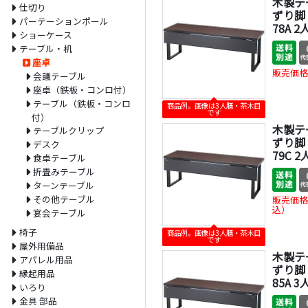
木製テ
仕切り
ずり脚 
パーテーションポール
78A 2
ショーケース
テーブル・机
座卓
販売価格
会議テーブル
座卓（鉄板・コンロ付）
テーブル（鉄板・コンロ
商品例。画像は3人膳・茶木目
です
付）
木製テ
テーブルクリップ
ずり脚 
デスク
79C 2
食卓テーブル
折畳みテーブル
ターンテーブル
その他テーブル
販売価格
込）
宴会テーブル
椅子
商品例。画像は3人膳・茶木目
です
屋外用備品
木製テ
アパレル用品
ずり脚 
縁起用品
85A 3
いろり
金具 部品