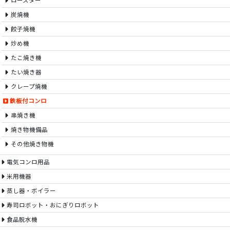
ロースター
炭焼機
餃子焼機
炒め機
たこ焼き機
たい焼き器
クレープ焼機
鉄板付コンロ
串焼き機
焼き物機備品
その他焼き物機
電気コンロ用品
米用機器
蒸し器・ボイラー
寿司ロボット・おにぎりロボット
食品脱水機