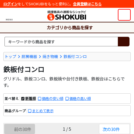
ログイン
をしてSHOKUBIをもっと便利に。
会員登録はこちら
MENU
カテゴリから商品を探す
トップ
厨房機器
焼き物機
鉄板付コンロ
鉄板付コンロ
グリドル、鉄板コンロ、鉄板焼や台付き鉄板、鉄板台はこちらで
す。
新着順
価格の安い順
価格の高い順
並べ替え
まとめて表示
商品グループ
1 / 5
前の30件
次の30件