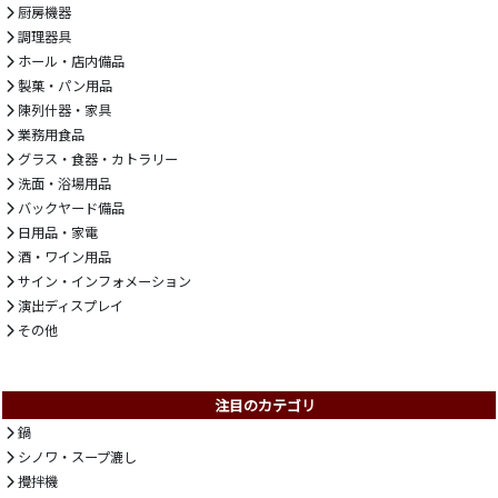
厨房機器
調理器具
ホール・店内備品
製菓・パン用品
陳列什器・家具
業務用食品
グラス・食器・カトラリー
洗面・浴場用品
バックヤード備品
日用品・家電
酒・ワイン用品
サイン・インフォメーション
演出ディスプレイ
その他
注目のカテゴリ
鍋
シノワ・スープ漉し
攪拌機