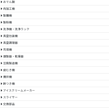
おでん鍋
肉加工機
製麺機
製粉機
洗浄機・洗浄ラック
真空包装機
真空調理器
充填機
燻製器・乾燥器
豆腐製造機
皮むき機
攪拌機
餅つき機
アイスクリームメーカー
スライサー
交換部品