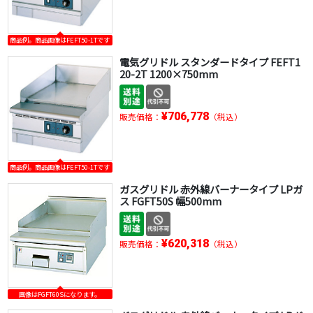
商品例。商品画像はFEFT50-1Tです
電気グリドル スタンダードタイプ FEFT1
20-2T 1200×750mm
¥706,778
販売価格：
（税込）
商品例。商品画像はFEFT50-1Tです
ガスグリドル 赤外線バーナータイプ LPガ
ス FGFT50S 幅500mm
¥620,318
販売価格：
（税込）
画像はFGFT60Sになります。