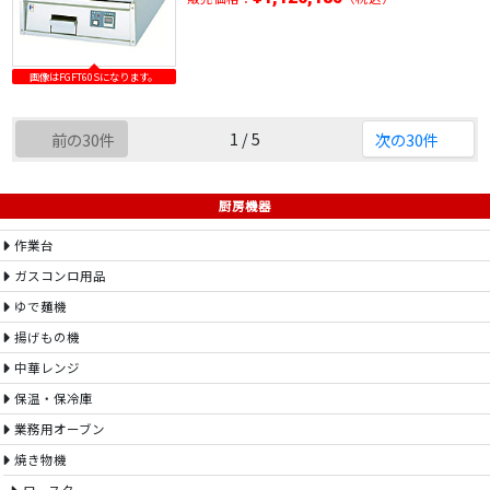
画像はFGFT60Sになります。
1 / 5
前の30件
次の30件
厨房機器
作業台
ガスコンロ用品
ゆで麺機
揚げもの機
中華レンジ
保温・保冷庫
業務用オーブン
焼き物機