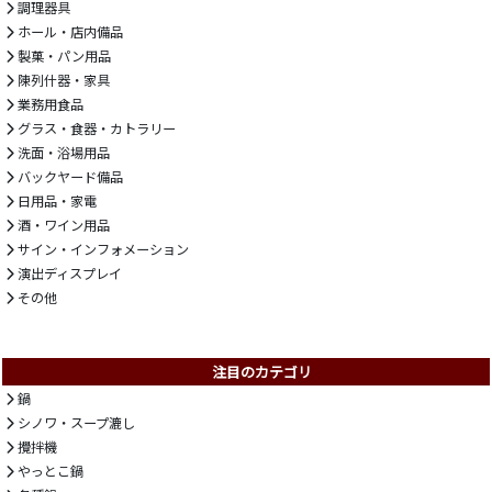
調理器具
ホール・店内備品
製菓・パン用品
陳列什器・家具
業務用食品
グラス・食器・カトラリー
洗面・浴場用品
バックヤード備品
日用品・家電
酒・ワイン用品
サイン・インフォメーション
演出ディスプレイ
その他
注目のカテゴリ
鍋
シノワ・スープ漉し
攪拌機
やっとこ鍋