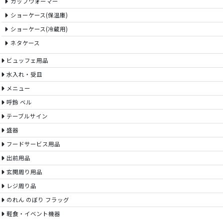
カップウォーマー
ショーケース(保温庫)
ショーケース(冷蔵用)
ネタケース
ビュッフェ用品
水入れ・受皿
メニュー
呼鈴 ベル
テーブルサイン
盛器
フードサービス用品
出前用品
玄関周り用品
レジ周り品
のれん のぼり フラッグ
軽食・イベント機器