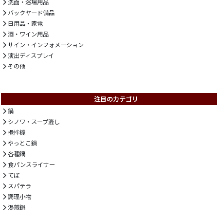
洗面・浴場用品
バックヤード備品
日用品・家電
酒・ワイン用品
サイン・インフォメーション
演出ディスプレイ
その他
注目のカテゴリ
鍋
シノワ・スープ漉し
攪拌機
やっとこ鍋
各種鍋
食パンスライサー
てぼ
スパテラ
調理小物
湯煎鍋