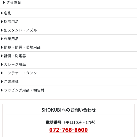
ざる置台
名札
駆除用品
缶スタンド・ノズル
作業用品
防犯・防災・環境用品
計測・測定器
ガレージ用品
コンテナー・タンク
包装機械
ラッピング用品・梱包材
SHOKUBIへのお問い合わせ
電話番号
（平日10時～17時）
072-768-8600