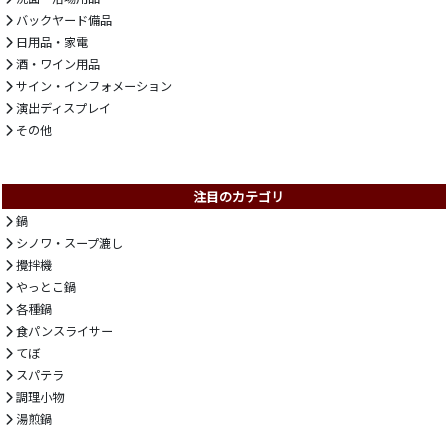
バックヤード備品
日用品・家電
酒・ワイン用品
サイン・インフォメーション
演出ディスプレイ
その他
注目のカテゴリ
鍋
シノワ・スープ漉し
攪拌機
やっとこ鍋
各種鍋
食パンスライサー
てぼ
スパテラ
調理小物
湯煎鍋