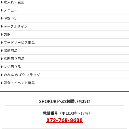
水入れ・受皿
メニュー
呼鈴 ベル
テーブルサイン
盛器
フードサービス用品
出前用品
玄関周り用品
レジ周り品
のれん のぼり フラッグ
軽食・イベント機器
SHOKUBIへのお問い合わせ
電話番号
（平日10時～17時）
072-768-8600