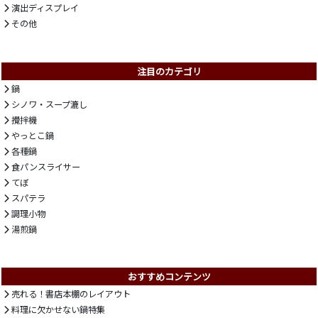
演出ディスプレイ
その他
注目のカテゴリ
鍋
シノワ・スープ漉し
攪拌機
やっとこ鍋
各種鍋
食パンスライサー
てぼ
スパテラ
調理小物
湯煎鍋
おすすめコンテンツ
売れる！書店本棚のレイアウト
料理に欠かせない鍋特集