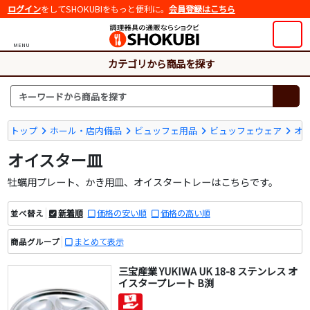
ログイン
をしてSHOKUBIをもっと便利に。
会員登録はこちら
MENU
カテゴリから商品を探す
トップ
ホール・店内備品
ビュッフェ用品
ビュッフェウェア
オ
オイスター皿
牡蠣用プレート、かき用皿、オイスタートレーはこちらです。
新着順
価格の安い順
価格の高い順
並べ替え
まとめて表示
商品グループ
三宝産業 YUKIWA UK 18-8 ステンレス オ
イスタープレート B渕