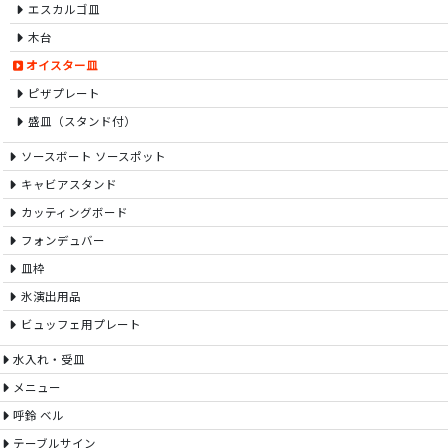
エスカルゴ皿
木台
オイスター皿
ピザプレート
盛皿（スタンド付）
ソースボート ソースポット
キャビアスタンド
カッティングボード
フォンデュバー
皿枠
氷演出用品
ビュッフェ用プレート
水入れ・受皿
メニュー
呼鈴 ベル
テーブルサイン