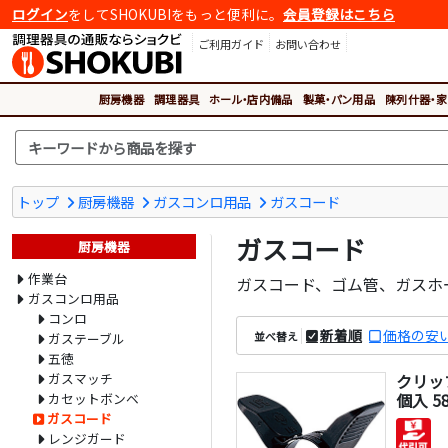
ログイン
をしてSHOKUBIをもっと便利に。
会員登録はこちら
ご利用ガイド
お問い合わせ
厨房機器
調理器具
ホール・店内備品
製菓・パン用品
陳列什器・家
トップ
厨房機器
ガスコンロ用品
ガスコード
ガスコード
厨房機器
作業台
ガスコード、ゴム管、ガスホ
ガスコンロ用品
コンロ
新着順
価格の安
並べ替え
ガステーブル
五徳
ガスマッチ
クリッ
個入 58
カセットボンベ
ガスコード
レンジガード