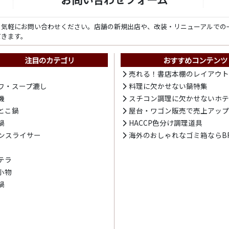
ら気軽にお問い合わせください。店舗の新規出店や、改装・リニューアルでの
だきます。
注目のカテゴリ
おすすめコンテンツ
売れる！書店本棚のレイアウ
ワ・スープ漉し
料理に欠かせない鍋特集
機
スチコン調理に欠かせないホ
とこ鍋
屋台・ワゴン販売で売上アッ
鍋
HACCP色分け調理道具
ンスライサー
海外のおしゃれなゴミ箱ならBR
テラ
小物
鍋