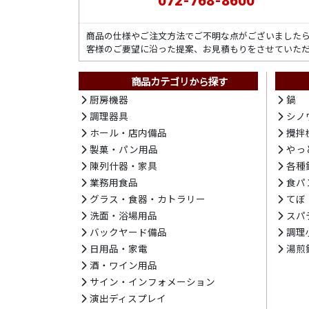
072-768-8600
商品の仕様やご注文方法でご不明な点がございました
客様のご要望に沿った提案、お見積もりをさせていた
商品カテゴリから探す
厨房機器
鍋
調理器具
シノ
ホール・店内備品
攪拌
製菓・パン用品
やっ
陳列什器・家具
各種
業務用食品
食パ
グラス・食器・カトラリー
てぼ
洗面・浴場用品
スパ
バックヤード備品
調理
日用品・家電
湯煎
酒・ワイン用品
サイン・インフォメーション
演出ディスプレイ