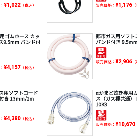
¥1,022
¥1,176
：
（税込）
販売価格：
（
ス用ゴムホース カッ
都市ガス用ソフト
ス9.5mm バンド付
バンド付き 9.5mm
¥2,906
販売価格：
（
¥4,157
：
（税込）
ス用ソフトコード
αかまど炊き専用
き 13mm/2m
ス（ガス種共通） R
10K8
¥4,380
：
（税込）
¥10,670
販売価格：