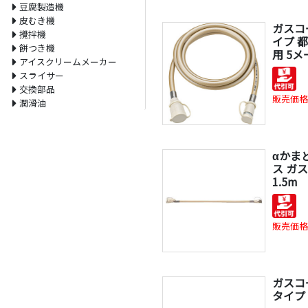
豆腐製造機
皮むき機
ガスコ
攪拌機
イプ 
餅つき機
用 5
アイスクリームメーカー
スライサー
交換部品
販売価格
潤滑油
αかま
ス ガス
1.5m
販売価格
ガスコ
タイプ Q