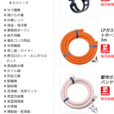
ガストーチ
販売価格
ゆで麺機
揚げもの機
中華レンジ
保温・保冷庫
LPガ
業務用オーブン
トホー
焼き物機
3m
電気コンロ用品
米用機器
蒸し器・ボイラー
寿司ロボット・おにぎりロ
販売価格
ボット
食品脱水機
おでん鍋
肉加工機
都市ガ
製麺機
バンド付
製粉機
洗浄機・洗浄ラック
真空包装機
販売価格
真空調理器
充填機
燻製器・乾燥器